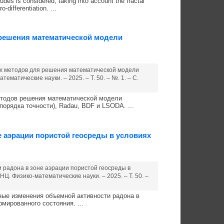
des is considered, taking into account the fractal
-differentiation. ...
решения математической модели
ных методов для решения математической модели
матические науки. – 2025. – Т. 50. – №. 1. – С.
етодов решения математической модели
порядка точности), Radau, BDF и LSODA. ...
 аэрации пористой геосреды в условиях
и радона в зоне аэрации пористой геосреды в
. Физико-математические науки. – 2025. – Т. 50. –
ые изменения объемной активности радона в
мированного состояния. ...