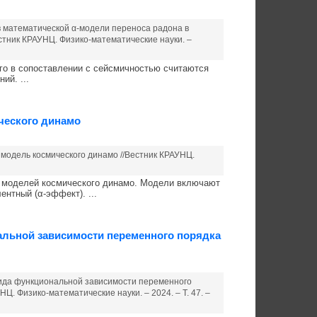
ов математической α-модели переноса радона в
стник КРАУНЦ. Физико-математические науки. –
ого в сопоставлении с сейсмичностью считаются
ий. ...
ческого динамо
я модель космического динамо //Вестник КРАУНЦ.
 моделей космического динамо. Модели включают
ентный (α-эффект). ...
альной зависимости переменного порядка
 вида функциональной зависимости переменного
. Физико-математические науки. – 2024. – Т. 47. –