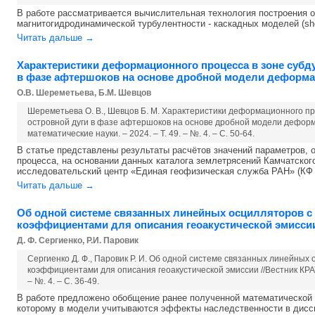
В работе рассматривается вычислительная технология построения 
магнитогидродинамической турбулентности - каскадных моделей (shell
Читать дальше →
Характеристики деформационного процесса в зоне субд
в фазе афтершоков на основе дробной модели деформа
О.В. Шереметьева, Б.М. Шевцов
Шереметьева О. В., Шевцов Б. М. Характеристики деформационного пр
островной дуги в фазе афтершоков на основе дробной модели деформ
математические науки. – 2024. – Т. 49. – №. 4. – С. 50-64.
В статье представлены результаты расчётов значений параметров
процесса, на основании данных каталога землетрясений Камчатск
исследовательский центр «Единая геофизическая служба РАН» (КФ ФИ
Читать дальше →
Об одной системе связанных линейных осцилляторов с
коэффициентами для описания геоакустической эмисси
Д. Ф. Сергиенко, Р.И. Паровик
Сергиенко Д. Ф., Паровик Р. И. Об одной системе связанных линейны
коэффициентами для описания геоакустической эмиссии //Вестник КРАУ
– №. 4. – С. 36-49.
В работе предложено обобщение ранее полученной математической 
которому в модели учитываются эффекты наследственности в дисси