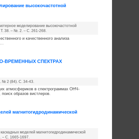
лирование высокочастотной
пьютерное моделирование высокочастотной
 38. – №. 2. – С. 261-268.
ственного и качественного анализа
..
О-ВРЕМЕННЫХ СПЕКТРАХ
№ 2 (84). С. 34-43.
щих атмосфериков в спектрограммах ОНЧ-
 поиск образов вистлеров.
делей магнитогидродинамической
я каскадных моделей магнитогидродинамической
. – С. 1665-1697.