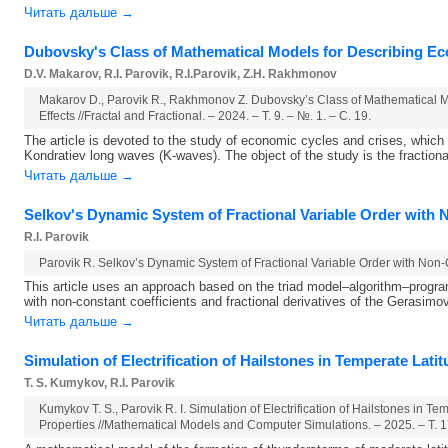
Читать дальше →
Dubovsky's Class of Mathematical Models for Describing Ec
D.V. Makarov, R.I. Parovik, R.I.Parovik, Z.H. Rakhmonov
Makarov D., Parovik R., Rakhmonov Z. Dubovsky’s Class of Mathematical M
Effects //Fractal and Fractional. – 2024. – Т. 9. – №. 1. – С. 19.
The article is devoted to the study of economic cycles and crises, which 
Kondratiev long waves (K-waves). The object of the study is the fractiona
Читать дальше →
Selkov's Dynamic System of Fractional Variable Order with 
R.I. Parovik
Parovik R. Selkov’s Dynamic System of Fractional Variable Order with Non-C
This article uses an approach based on the triad model–algorithm–progr
with non-constant coefficients and fractional derivatives of the Gerasimo
Читать дальше →
Simulation of Electrification of Hailstones in Temperate Lati
T. S. Kumykov, R.I. Parovik
Kumykov T. S., Parovik R. I. Simulation of Electrification of Hailstones in T
Properties //Mathematical Models and Computer Simulations. – 2025. – Т. 1