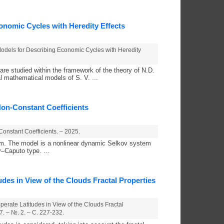
onomic Cycles with Heredity Effects
odels for Describing Economic Cycles with Heredity
are studied within the framework of the theory of N.D.
l mathematical models of S. V. ...
Non-Constant Coefficients
onstant Coefficients. – 2025.
am. The model is a nonlinear dynamic Selkov system
v–Caputo type. ...
tudes in View of the Clouds Fractal Properties
emperate Latitudes in View of the Clouds Fractal
7. – №. 2. – С. 227-232.