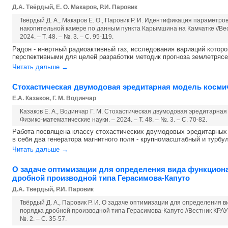
Д.А. Твёрдый, Е. О. Макаров, Р.И. Паровик
Твёрдый Д. А., Макаров Е. О., Паровик Р. И. Идентификация параметр
накопительной камере по данным пункта Карымшина на Камчатке //Ве
2024. – Т. 48. – №. 3. – С. 95-119.
Радон - инертный радиоактивный газ, исследования вариаций котор
перспективными для целей разработки методик прогноза землетрясен
Читать дальше →
Стохастическая двумодовая эредитарная модель косми
Е.А. Казаков, Г. М. Водинчар
Казаков Е. А., Водинчар Г. М. Стохастическая двумодовая эредитарна
Физико-математические науки. – 2024. – Т. 48. – №. 3. – С. 70-82.
Работа посвящена классу стохастических двумодовых эредитарных
в себя два генератора магнитного поля - крупномасштабный и турбул
Читать дальше →
О задаче оптимизации для определения вида функцион
дробной производной типа Герасимова-Капуто
Д.А. Твёрдый, Р.И. Паровик
Твёрдый Д. А., Паровик Р. И. О задаче оптимизации для определения
порядка дробной производной типа Герасимова-Капуто //Вестник КРАУНЦ
№. 2. – С. 35-57.