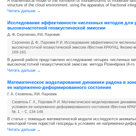
A mathematical model of the formation of thunderstorms of moderate latitu
structure of the cloud environment, using the apparatus of fractional integro
Читать дальше →
Исследование эффективности численных методов для 
высокочастотной геоакустической эмиссии
Д. Ф. Сергиенко, Р.И. Паровик
Сергиенко Д. Ф., Паровик Р. И. Исследование эффективности числен
высокочастотной геоакустической эмиссии //Вестник КРАУНЦ. Физико-мате
169-183.
В данной работе представлено исследование четырех численных м
высокочастотной геоакустической эмиссии: метода Розенброка (4-го 
Читать дальше →
Математическое моделирование динамики радона в зоне
ее напряженно-деформированного состояния
Г. А. Сковпень, Р.И. Паровик
Сковпень Г. А., Паровик Р. И. Математическое моделирование динамик
условиях ее напряженно-деформированного состояния //Вестник КРАУНЦ
№. 1. – С. 134-148.
В статье с помощью математической модели исследуются аномальн
некоторой точке пористой геосреды в условиях ее напряженно-дефор
Читать дальше →