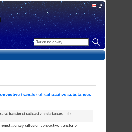
En
onvective transfer of radioactive substances
tive transfer of radioactive substances in the
 nonstationary diffusion-convective transfer of