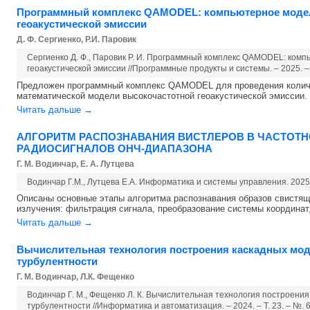
Программный комплекс QAMODEL: компьютерное моде
геоакустической эмиссии
Д. Ф. Сергиенко, Р.И. Паровик
Сергиенко Д. Ф., Паровик Р. И. Программный комплекс QAMODEL: ком
геоакустической эмиссии //Программные продукты и системы. – 2025. – Т.
Предложен программный комплекс QAMODEL для проведения количе
математической модели высокочастотной геоакустической эмиссии. .
Читать дальше →
АЛГОРИТМ РАСПОЗНАВАНИЯ ВИСТЛЕРОВ В ЧАСТОТН
РАДИОСИГНАЛОВ ОНЧ-ДИАПАЗОНА
Г. М. Водинчар, Е. А. Лутцева
Водинчар Г.М., Лутцева Е.А. Информатика и системы управления. 2025. 
Описаны основные этапы алгоритма распознавания образов свистя
излучения: фильтрация сигнала, преобразование системы координат,
Читать дальше →
Вычислительная технология построения каскадных мо
турбулентности
Г. М. Водинчар, Л.К. Фещенко
Водинчар Г. М., Фещенко Л. К. Вычислительная технология построени
турбулентности //Информатика и автоматизация. – 2024. – Т. 23. – №. 6