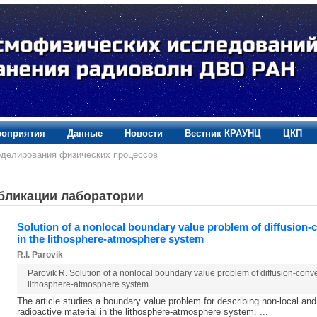
оприятия
Данные
Новости
Вестник КРАУНЦ
ЦКП
оделирования физических процессов
бликации лаборатории
Solution of a nonlocal boundary value problem of diffusion-c
in the lithosphere-atmosphere system
R.I. Parovik
Parovik R. Solution of a nonlocal boundary value problem of diffusion-convec
lithosphere-atmosphere system.
The article studies a boundary value problem for describing non-local and
radioactive material in the lithosphere-atmosphere system. ...