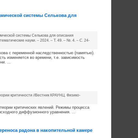
мической системы Селькова для
мической системы Селькова для описания
тические науки. – 2024. – Т. 49. – №. 4. – С. 24-
ова с переменной наследственностью (памятью).
ть изменяется во времени, т.е. зависимость
и. ...
еории критичности //Вестник КРАУНЦ. Физико-
теории критических явлений. Режимы процесса
сходного диффузионного уравнения. ...
ереноса радона в накопительной камере