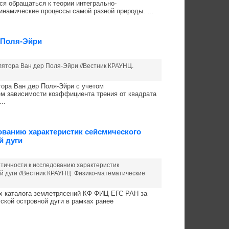
я обращаться к теории интегрально-
амические процессы самой разной природы. ...
 Поля-Эйри
ллятора Ван дер Поля-Эйри //Вестник КРАУНЦ.
ора Ван дер Поля-Эйри с учетом
м зависимости коэффициента трения от квадрата
..
ованию характеристик сейсмического
й дуги
итичности к исследованию характеристик
й дуги //Вестник КРАУНЦ. Физико-математические
ых каталога землетрясений КФ ФИЦ ЕГС РАН за
тской островной дуги в рамках ранее