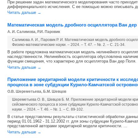
При решении задач математического моделирования часто приходитс
дифференциального исчисления. С ее помощью можно описывать дин
Читать дальше →
Математическая модель дробного осциллятора Ван дер
А. И. Салимова, Р.И. Паровик
Салимова А. И., Паровик Р. И. Математическая модель дробного осци
Физико-математические науки. – 2024. – Т. 47. – №. 2. – С. 21-34.
В работе предложена математическая модель нелинейного осциллят
наследственности. Нелинейность осциллятора обусловлена наличие
функции смещения, что характерно для осциллятора Ван дер Поля. .
Читать дальше →
Приложение эредитарной модели критичности к исслед
процесса в зоне субдукции Курило-Камчатской островно
О.В. Шереметьева, Б.М. Шевцов
Шереметьева О. В., Шевцов Б. М. Приложение эредитарной модели кр
сейсмического процесса в зоне субдукции Курило-Камчатской островно
науки. – 2024. – Т. 46. – №. 1. – С. 89-102.
В статье представлены результаты статистической обработки данн
период 01.01.1962 - 31.12.2002 гг. для зоны субдукции Курило-Камча
представленной авторами эредитарной модели критичности. ...
Читать дальше →