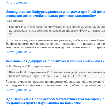
Читать дальше →
Исследование бифуркационных диаграмм дробной дина
описания автоколебательных режимов микросейсм
Р.И. Паровик
Паровик Р. И. Исследование бифуркационных диаграмм дробной дина
автоколебательных режимов микросейсм //Вестник КРАУНЦ. Физико-матема
35.
В статье исследуется динамические режимы дробной системы Сельк
Эффект переменной наследственности означает, что наследственнос
текущего состояния системы от предыдущих также зависит от времен
Читать дальше →
Аномальная диффузия с памятью в теории критичности
Б. М. Шевцов, О.В. Шереметьева
Шевцов Б. М., Шереметьева О. В. Аномальная диффузия с памятью в т
математические науки. – 2024. – Т. 49. – №. 4. – С. 220-230.
Рассматривается применение эредитарной аномальной диффузии в 
исследуются в зависимости от параметров дробности производных и
Читать дальше →
Идентификация параметров математической α-модели п
по данным пункта Карымшина на Камчатке