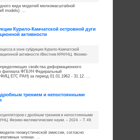
одного вида моделей мелкомасштабной
 models). ...
укции Курило-Камчатской островной дуги
ционной активности
оцесса в зоне субдукции Курило-Камчатской
ационной активности //Вестник КРАУНЦ. Физико-
, определяющих свойства деформационного
ого филиала ФГБУН Федеральный
Ц ЕГС РАН) за период 01.01.1962 - 31.12. ...
 дробным трением и непостоянными
и
х осцилляторов с дробным трением и непостоянными
НЦ. Физико-математические науки. – 2024. – Т. 49.
модели геоакустической эмиссии, согласно
пативных членах. ...