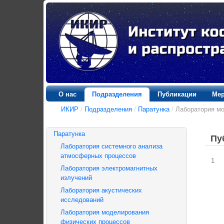
О нас
Подразделения
Публикации
Мер
ИКИР
/
Подразделения
/
Паратунка
/
Лаборатория м
Паратунка
Пу
Лаборатория системного анализа
атмосферных процессов
1
Лаборатория электромагнитных
излучений
Лаборатория акустических
исследований
Лаборатория моделирования
физических процессов