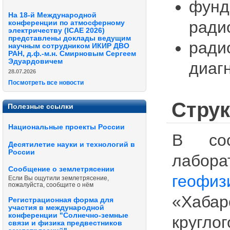
фунд
На 18-й Международной
ради
конференции по атмосферному
электричеству (ICAE 2026)
представлены доклады ведущим
рад
научным сотрудником ИКИР ДВО
РАН, д.ф.-м.н. Смирновым Сергеем
Эдуардовичем
диаг
28.07.2026
Посмотреть все новости
Струк
Полезные ссылки
Национальные проекты России
В сос
Десятилетие науки и технологий в
России
лабор
Сообщение о землетрясении
геофиз
Если Вы ощутили землетрясение,
пожалуйста, сообщите о нём
«Хаба
Регистрационная форма для
участия в международной
конференции "Солнечно-земные
кругло
связи и физика предвестников