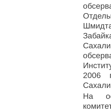
обсерв
Отделы
Шмидта,
Забайк
Сахали
обсер
Инстит
2006 
Сахали
На ос
комите