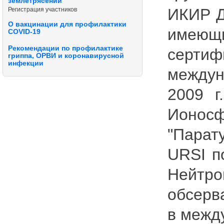
землетрясений"
ИКИР Д
Регистрация участников
О вакцинации для профилактики
имеющ
COVID-19
Рекомендации по профилактике
серт
гриппа, ОРВИ и коронавирусной
инфекции
между
2009 г
Ионос
"Парат
URSI п
Нейтр
обсерв
в межд