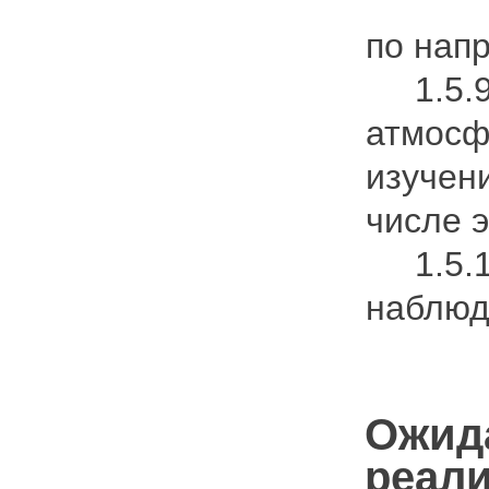
по нап
1.5.9.
атмосф
изучен
числе 
1.5.12
наблюд
Ожид
реал