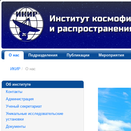
О нас
Подразделения
Публикации
Мероприятия
ИКИР
/
О нас
Об институте
Контакты
Администрация
Ученый секретариат
Уникальные исследовательские
установки
Документы