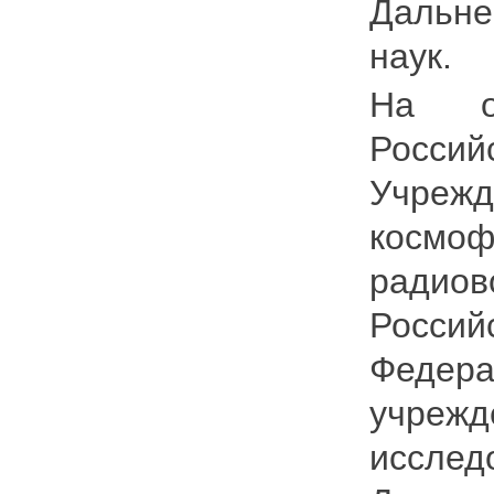
Дальне
наук.
На ос
Россий
Учрежд
космоф
радио
Росси
Федер
учреж
иссле