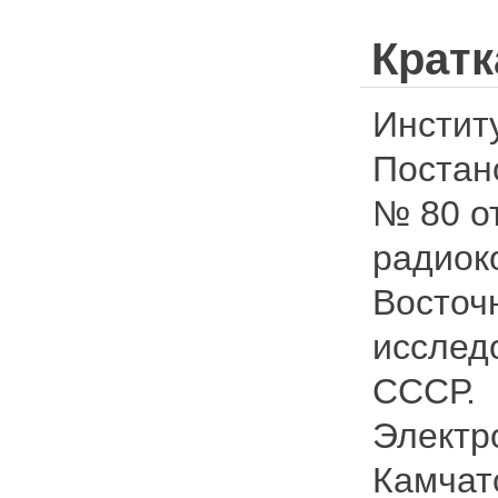
Кратк
Инсти
Постан
№ 80 от
радио
Вост
исслед
СССР.
Электр
Камчат