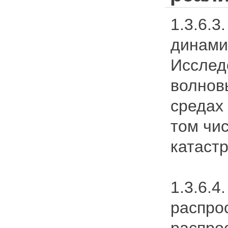
1.3.6.
динами
Исслед
волновы
средах
том чи
катаст
1.3.6.
распро
распро