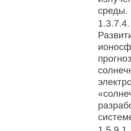
среды.
1.3.7.4
Развит
ионосф
прогно
солнеч
электр
«солне
разраб
систем
1.5.9.1