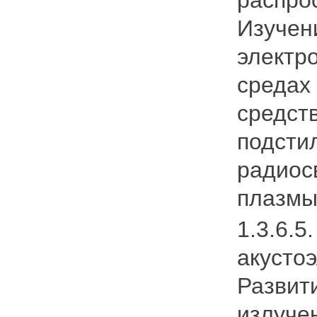
Изучен
электр
средах
средст
подсти
радиос
плазмы
1.3.6.5
акустоэ
Развит
излуче