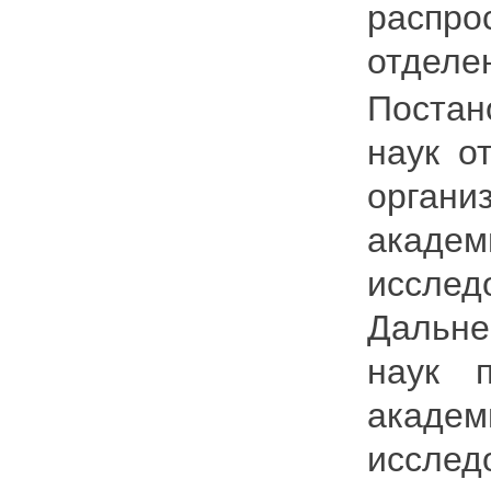
распро
отделе
Постан
наук о
орган
акаде
иссле
Дальне
наук 
акаде
иссле