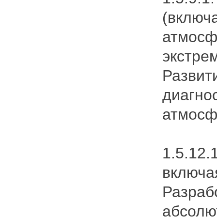
(включ
атмосф
экстре
Развит
диагно
атмосф
1.5.12
включа
Разраб
абсолю