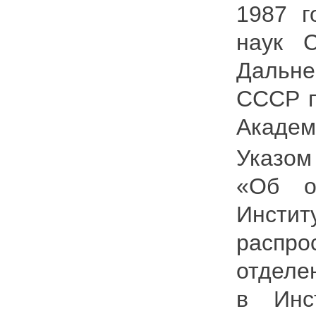
1987 г
наук 
Дальне
СССР п
Академ
Указом
«Об о
Инсти
распро
отделе
в Инс