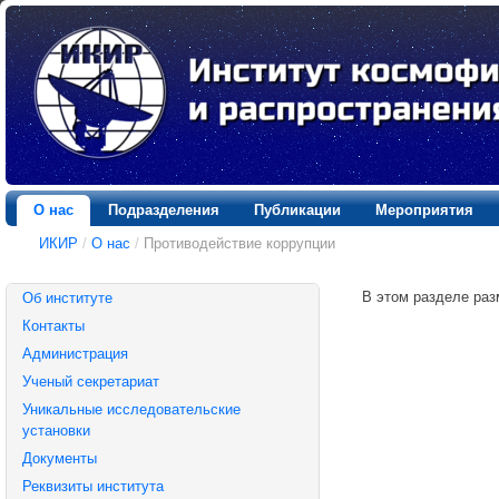
О нас
Подразделения
Публикации
Мероприятия
ИКИР
/
О нас
/
Противодействие коррупции
В этом разделе ра
Об институте
Контакты
Администрация
Ученый секретариат
Уникальные исследовательские
установки
Документы
Реквизиты института