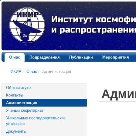
О нас
Подразделения
Публикации
Мероприятия
ИКИР
/
О нас
/
Администрация
Об институте
Адми
Контакты
Администрация
Ученый секретариат
Уникальные исследовательские
установки
Документы