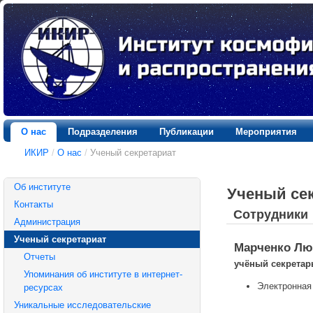
О нас
Подразделения
Публикации
Мероприятия
ИКИР
/
О нас
/
Ученый секретариат
Об институте
Ученый се
Контакты
Сотрудники
Администрация
Ученый секретариат
Марченко Лю
Отчеты
учёный секретар
Упоминания об институте в интернет-
Электронная
ресурсах
Уникальные исследовательские