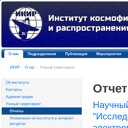
О нас
Подразделения
Публикации
Мероприятия
ИКИР
/
О нас
/
Ученый секретариат
Об институте
Отче
Контакты
Администрация
Научны
Ученый секретариат
Отчеты
"Исслед
Упоминания об институте в интернет-
ресурсах
электро