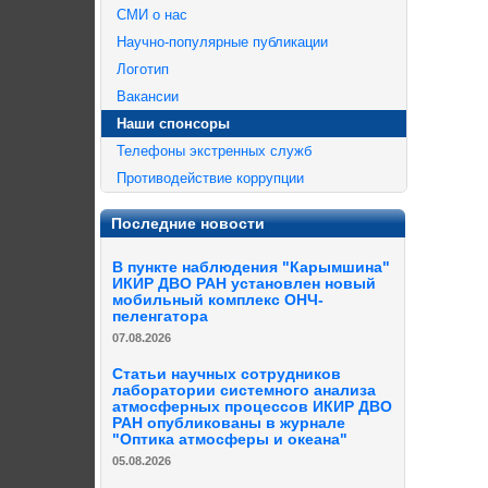
СМИ о нас
Научно-популярные публикации
Логотип
Вакансии
Наши спонсоры
Телефоны экстренных служб
Противодействие коррупции
Последние новости
В пункте наблюдения "Карымшина"
ИКИР ДВО РАН установлен новый
мобильный комплекс ОНЧ-
пеленгатора
07.08.2026
Статьи научных сотрудников
лаборатории системного анализа
атмосферных процессов ИКИР ДВО
РАН опубликованы в журнале
"Оптика атмосферы и океана"
05.08.2026