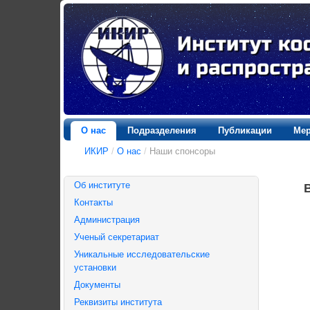
О нас
Подразделения
Публикации
Мер
ИКИР
/
О нас
/
Наши спонсоры
Об институте
Контакты
Администрация
Ученый секретариат
Уникальные исследовательские
установки
Документы
Реквизиты института