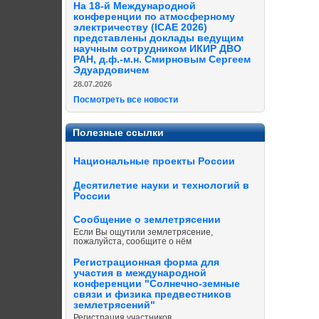
На 18-й Международной
конференции по атмосферному
электричеству (ICAE 2026)
представлены доклады ведущим
научным сотрудником ИКИР ДВО
РАН, д.ф.-м.н. Смирновым Сергеем
Эдуардовичем
28.07.2026
Посмотреть все новости
Полезные ссылки
Национальные проекты России
Десятилетие науки и технологий в
России
Сообщение о землетрясении
Если Вы ощутили землетрясение,
пожалуйста, сообщите о нём
Регистрационная форма для
участия в международной
конференции "Солнечно-земные
связи и физика предвестников
землетрясений"
Регистрация участников