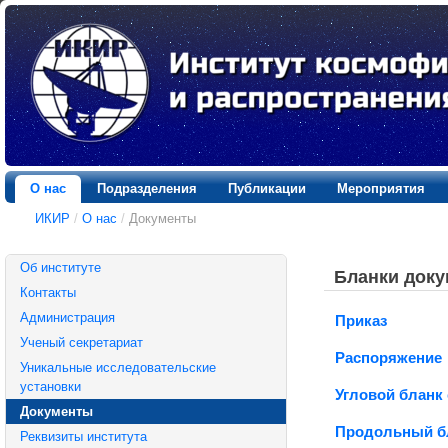
О нас
Подразделения
Публикации
Мероприятия
ИКИР
/
О нас
/
Документы
Об институте
Бланки док
Контакты
Администрация
Приказ
Ученый секретариат
Распоряжение
Уникальные исследовательские
установки
Угловой бланк 
Документы
Продольный бл
Реквизиты института