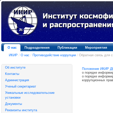
О нас
Подразделения
Публикации
Мероприятия
ИКИР
/
О нас
/
Противодействие коррупции
/
Обратная связь для 
Об институте
Положение ИКИР Д
о порядке информи
Контакты
о порядке информир
коррупционных прав
Администрация
Ученый секретариат
Уникальные исследовательские
установки
Документы
Реквизиты института