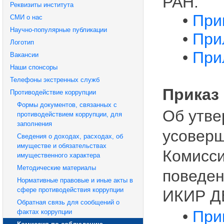
РАН.
Реквизиты института
•
При
СМИ о нас
Научно-популярные публикации
•
При
Логотип
•
При
Вакансии
Наши спонсоры
Телефоны экстренных служб
Приказ 
Противодействие коррупции
Формы документов, связанных с
Об утве
противодействием коррупции, для
заполнения
усоверш
Сведения о доходах, расходах, об
имуществе и обязательствах
Комисси
имущественного характера
Методические материалы
поведен
Нормативные правовые и иные акты в
сфере противодействия коррупции
ИКИР Д
Обратная связь для сообщений о
•
При
фактах коррупции