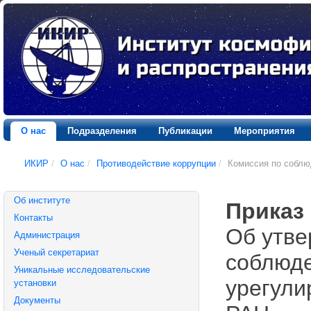
О нас
Подразделения
Публикации
Мероприятия
ИКИР
/
О нас
/
Противодействие коррупции
/
Комиссия по соблю
Об институте
Приказ 
Контакты
Об утве
Администрация
Ученый секретариат
соблюде
Уникальные исследовательские
урегули
установки
Документы