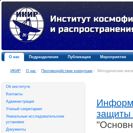
О нас
Подразделения
Публикации
Мероприятия
ИКИР
/
О нас
/
Противодействие коррупции
/
Методические мат
Об институте
Контакты
Информа
Администрация
Ученый секретариат
защиты 
Уникальные исследовательские
"Основн
установки
Документы