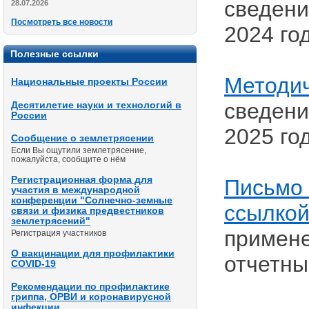
сведени
28.07.2026
Посмотреть все новости
2024 год
Полезные ссылки
Методи
Национальные проекты России
сведени
Десятилетие науки и технологий в
России
2025 год
Сообщение о землетрясении
Если Вы ощутили землетрясение,
пожалуйста, сообщите о нём
Регистрационная форма для
Письмо
участия в международной
конференции "Солнечно-земные
ссылко
связи и физика предвестников
землетрясений"
примене
Регистрация участников
О вакцинации для профилактики
отчетный
COVID-19
Рекомендации по профилактике
гриппа, ОРВИ и коронавирусной
инфекции