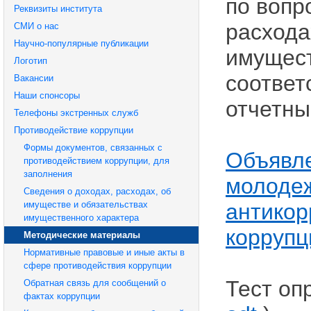
по вопр
Реквизиты института
расхода
СМИ о нас
Научно-популярные публикации
имущест
Логотип
соответ
Вакансии
Наши спонсоры
отчетны
Телефоны экстренных служб
Противодействие коррупции
Формы документов, связанных с
Объявле
противодействием коррупции, для
заполнения
молодеж
Сведения о доходах, расходах, об
антикор
имуществе и обязательствах
имущественного характера
коррупц
Методические материалы
Нормативные правовые и иные акты в
сфере противодействия коррупции
Тест оп
Обратная связь для сообщений о
фактах коррупции