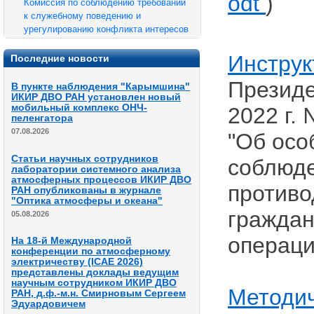
odt
)
Комиссия по соблюдению требований
к служебному поведению и
урегулированию конфликта интересов
Инструк
Последние новости
Президе
В пункте наблюдения "Карымшина"
ИКИР ДВО РАН установлен новый
мобильный комплекс ОНЧ-
2022 г.
пеленгатора
07.08.2026
"Об осо
Статьи научных сотрудников
соблюде
лаборатории системного анализа
атмосферных процессов ИКИР ДВО
противо
РАН опубликованы в журнале
"Оптика атмосферы и океана"
граждан
05.08.2026
операци
На 18-й Международной
конференции по атмосферному
электричеству (ICAE 2026)
представлены доклады ведущим
научным сотрудником ИКИР ДВО
Методи
РАН, д.ф.-м.н. Смирновым Сергеем
Эдуардовичем