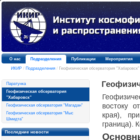
О нас
Подразделения
Публикации
Мероприятия
ИКИР
/
Подразделения
/
Геофизическая обсерватория "Хабаровск"
Геофизич
Паратунка
Геофизическая обсерватория
Геофизиче
"Хабаровск"
востоку о
Геофизическая обсерватория "Магадан"
Геофизическая обсерватория "Мыс
края), пр
Шмидта"
граница). 
Последние новости
Основн