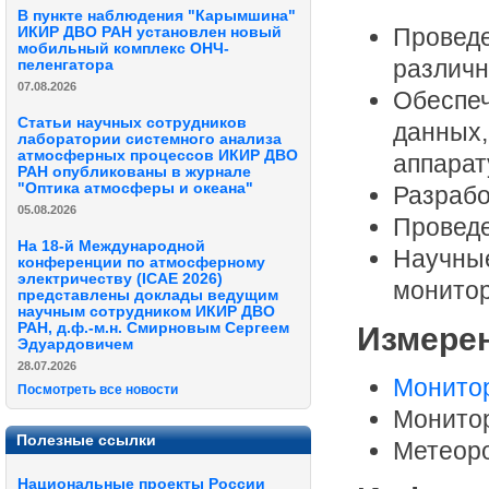
В пункте наблюдения "Карымшина"
Провед
ИКИР ДВО РАН установлен новый
мобильный комплекс ОНЧ-
различн
пеленгатора
07.08.2026
Обеспе
Статьи научных сотрудников
данных,
лаборатории системного анализа
атмосферных процессов ИКИР ДВО
аппара
РАН опубликованы в журнале
"Оптика атмосферы и океана"
Разрабо
05.08.2026
Проведе
На 18-й Международной
Научн
конференции по атмосферному
электричеству (ICAE 2026)
монитор
представлены доклады ведущим
научным сотрудником ИКИР ДВО
РАН, д.ф.-м.н. Смирновым Сергеем
Измере
Эдуардовичем
28.07.2026
Монитор
Посмотреть все новости
Монито
Полезные ссылки
Метеоро
Национальные проекты России