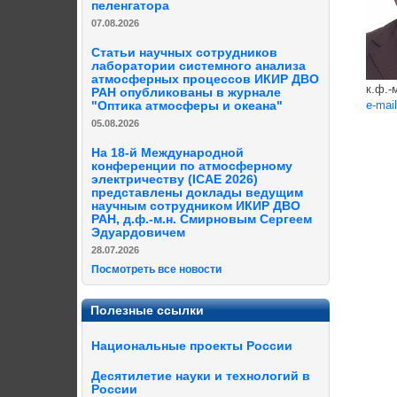
пеленгатора
07.08.2026
Статьи научных сотрудников
лаборатории системного анализа
атмосферных процессов ИКИР ДВО
к.ф.-
РАН опубликованы в журнале
e-mail
"Оптика атмосферы и океана"
05.08.2026
На 18-й Международной
конференции по атмосферному
электричеству (ICAE 2026)
представлены доклады ведущим
научным сотрудником ИКИР ДВО
РАН, д.ф.-м.н. Смирновым Сергеем
Эдуардовичем
28.07.2026
Посмотреть все новости
Полезные ссылки
Национальные проекты России
Десятилетие науки и технологий в
России