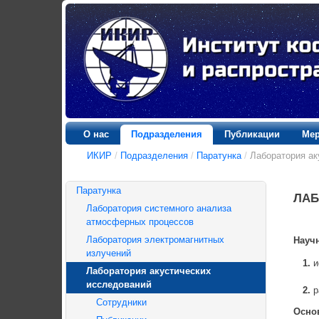
О нас
Подразделения
Публикации
Мер
ИКИР
/
Подразделения
/
Паратунка
/
Лаборатория ак
Паратунка
ЛАБ
Лаборатория системного анализа
атмосферных процессов
Лаборатория электромагнитных
Науч
излучений
1.
и
Лаборатория акустических
исследований
2.
р
Сотрудники
Осно