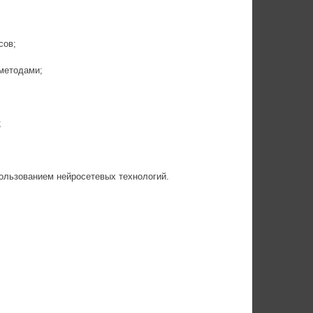
сов;
методами;
;
пользованием нейросетевых технологий.