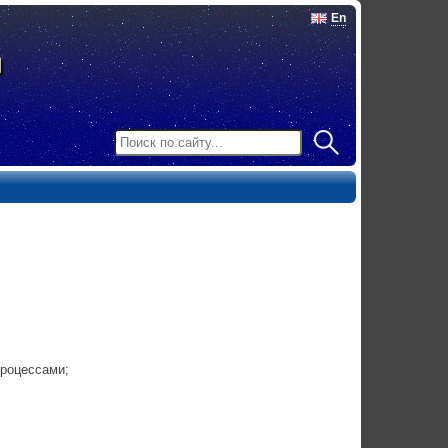
En
процессами;