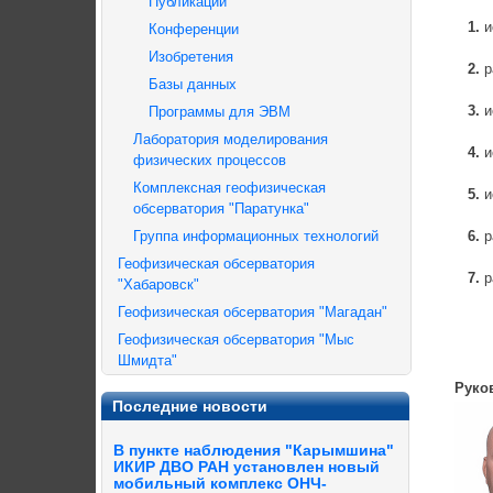
Публикации
1.
и
Конференции
Изобретения
2.
р
Базы данных
3.
и
Программы для ЭВМ
Лаборатория моделирования
4.
и
физических процессов
Комплексная геофизическая
5.
и
обсерватория "Паратунка"
Группа информационных технологий
6.
р
Геофизическая обсерватория
7.
р
"Хабаровск"
Геофизическая обсерватория "Магадан"
Геофизическая обсерватория "Мыс
Шмидта"
Руко
Последние новости
В пункте наблюдения "Карымшина"
ИКИР ДВО РАН установлен новый
мобильный комплекс ОНЧ-