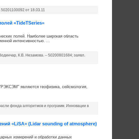
50201100092 от 18.03.11
олей «TideTSeries»
ческих полей. Наиболее широкая область
енной интенсивностью. ...
одинчар, К.В. Незамова. – 50200801684; заявл.
"РЭКСЭМ" являются геофизика, сейсмология,
асли фонда алгоритмов и программ. Инновации в
й «LiSA» (Lidar sounding of atmosphere)
арных измерений и обработки данных