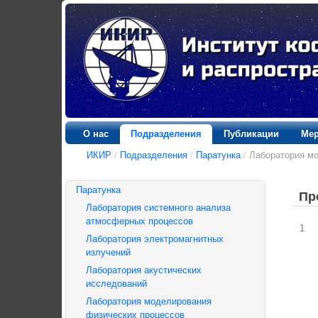
О нас
Подразделения
Публикации
Мер
ИКИР
/
Подразделения
/
Паратунка
/
Лаборатория м
Паратунка
Пр
Лаборатория системного анализа
атмосферных процессов
1
Лаборатория электромагнитных
излучений
Лаборатория акустических
исследований
Лаборатория моделирования
физических процессов