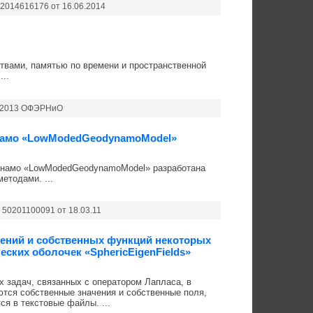
2014616176 от 16.06.2014
ствами, памятью по времени и пространственной
..
08.2013 ОФЭРНиО
инамо «LowModedGeodynamoModel»
инамо «LowModedGeodynamoModel» разработана
етодами. ...
50201100091 от 18.03.11
чений и собственных функций некоторых
ских оболочек «SphericEigenFields»
 задач, связанных с оператором Лапласа, в
тся собственные значения и собственные поля,
я в текстовые файлы. ...