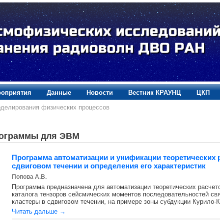
оприятия
Данные
Новости
Вестник КРАУНЦ
ЦКП
оделирования физических процессов
ограммы для ЭВМ
Программа автоматизации и унификации теоретических 
сдвиговом течении и определения его характеристик
Попова А.В.
Программа предназначена для автоматизации теоретических расче
каталога тензоров сейсмических моментов последовательностей св
кластеры в сдвиговом течении, на примере зоны субдукции Курило-К
Читать дальше →