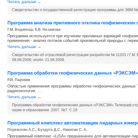
Читать дальше →
Свидетельство о государственной регистрации программы для ЭВМ № 
Программа анализа приливного отклика геофизических п
Г.М. Водинчар, К.В. Незамова
Программа используется при изучении приливных вариаций геофизи
применения - анализ потоков событий произвольной природы с перем
Читать дальше →
Свидетельство об отраслевой регистрации разработки № 11201 / Г.М. В
08.08.2008; опубл. 21.08.2008.
Программа обработки геофизических данных «РЭКСЭМ»
Р.И. Паровик
Областью применения программы обработки геофизических данных 
радиоэкология. ...
Читать дальше →
Программа обработки геофизических данных «РЭКСЭМ» Телеграф отр
науке и образовании. 2007. №7. С.19
Программный комплекс автоматизации лидарных измерени
Пережогин А.С., Буздуга Д.C., Никитин С. A.
Программный комплекс «LiSA» предназначен для автоматизации лид