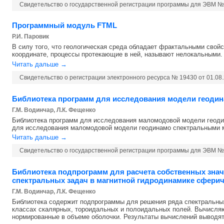
Свидетельство о государственной регистрации программы для ЭВМ №
Программный модуль FTML
Р.И. Паровик
В силу того, что геологическая среда обладает фрактальными свой
координате, процессы протекающие в ней, называют нелокальными. .
Читать дальше →
Свидетельство о регистрации электронного ресурса № 19430 от 01.
Библиотека программ для исследования модели геод
Г.М. Водинчар, Л.К. Фещенко
Библиотека программ для исследования маломодовой модели геод
для исследования маломодовой модели геодинамо спектральными м
Читать дальше →
Свидетельство о государственной регистрации программы для ЭВМ № 
Библиотека подпрограмм для расчета собственных зна
спектральных задач в магнитной гидродинамике сфериче
Г.М. Водинчар, Л.К. Фещенко
Библиотека содержит подпрограммы для решения ряда спектральных
классах скалярных, тороидальных и полоидальных полей. Вычисляю
нормированные в объеме оболочки. Результаты вычислений выводятс