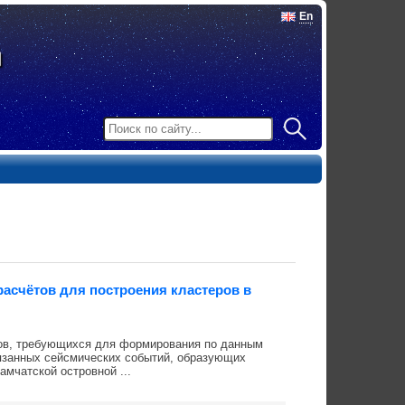
En
расчётов для построения кластеров в
тов, требующихся для формирования по данным
язанных сейсмических событий, образующих
амчатской островной ...