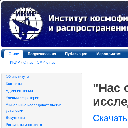
О нас
Подразделения
Публикации
Мероприятия
ИКИР
/
О нас
/
СМИ о нас
/
Об институте
"Нас 
Контакты
Администрация
иссле
Ученый секретариат
Уникальные исследовательские
установки
Скачать
Документы
Реквизиты института