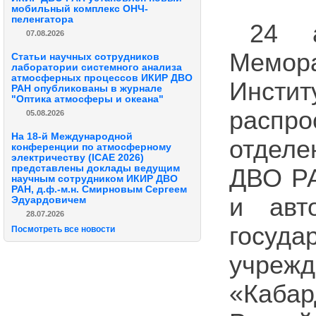
мобильный комплекс ОНЧ-
пеленгатора
24 
07.08.2026
Мемор
Статьи научных сотрудников
лаборатории системного анализа
атмосферных процессов ИКИР ДВО
Инстит
РАН опубликованы в журнале
"Оптика атмосферы и океана"
распро
05.08.2026
На 18-й Международной
отделе
конференции по атмосферному
электричеству (ICAE 2026)
представлены доклады ведущим
ДВО РА
научным сотрудником ИКИР ДВО
РАН, д.ф.-м.н. Смирновым Сергеем
и авт
Эдуардовичем
28.07.2026
госуд
Посмотреть все новости
учреж
«Каба