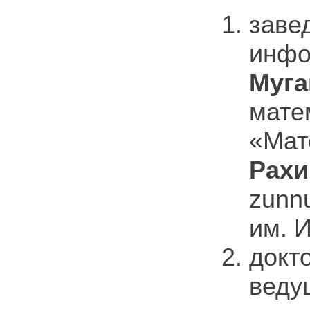
заве
инфо
Муга
мате
«Мат
Рахи
zunn
им. И
докт
веду