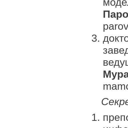
моде
Паро
parov
докт
заве
веду
Мура
mamc
Секр
преп