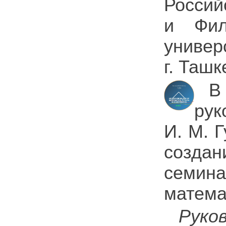
Россий
и Фил
универ
г. Ташк
В
рук
И. М. 
создан
семи
матема
Руко