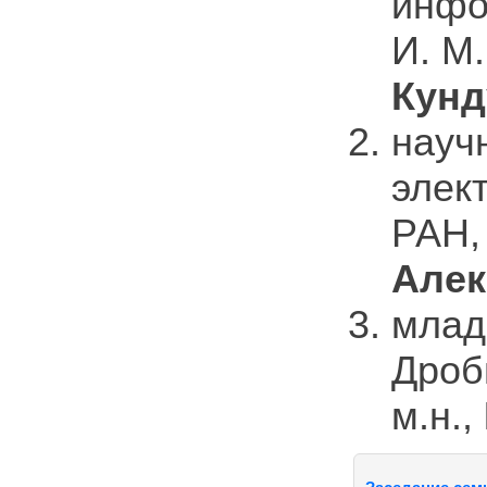
инфо
И. М.
Кунд
науч
элек
РАН, 
Алек
млад
Дроб
м.н.,