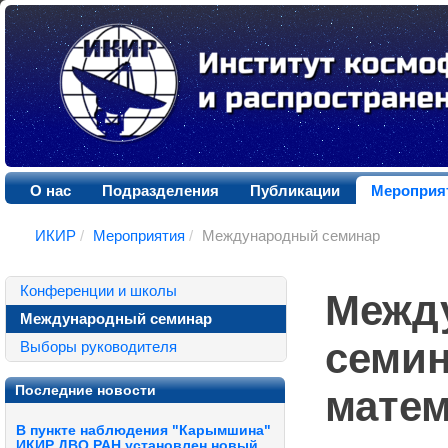
О нас
Подразделения
Публикации
Мероприя
ИКИР
/
Мероприятия
/
Международный семинар
Конференции и школы
Межд
Международный семинар
семи
Выборы руководителя
Последние новости
матем
В пункте наблюдения "Карымшина"
ИКИР ДВО РАН установлен новый