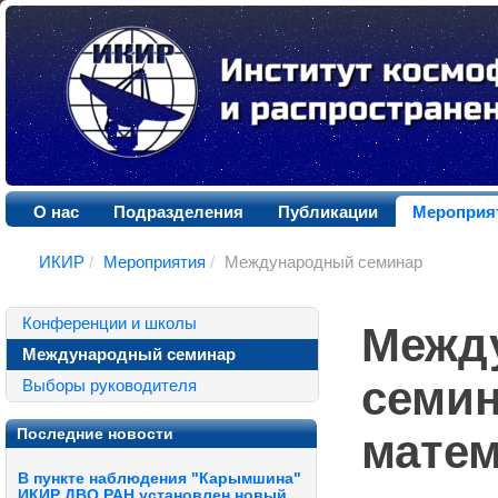
О нас
Подразделения
Публикации
Мероприя
ИКИР
/
Мероприятия
/
Международный семинар
Конференции и школы
Межд
Международный семинар
семи
Выборы руководителя
Последние новости
матем
В пункте наблюдения "Карымшина"
ИКИР ДВО РАН установлен новый