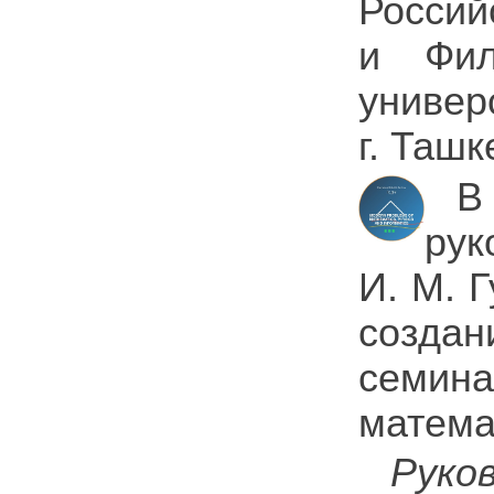
Россий
и Фил
универ
г. Ташк
В
рук
И. М. 
создан
семи
матема
Руко