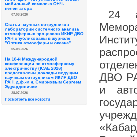
мобильный комплекс ОНЧ-
пеленгатора
24 
07.08.2026
Мемор
Статьи научных сотрудников
лаборатории системного анализа
атмосферных процессов ИКИР ДВО
Инстит
РАН опубликованы в журнале
"Оптика атмосферы и океана"
распро
05.08.2026
На 18-й Международной
отделе
конференции по атмосферному
электричеству (ICAE 2026)
представлены доклады ведущим
ДВО РА
научным сотрудником ИКИР ДВО
РАН, д.ф.-м.н. Смирновым Сергеем
и авт
Эдуардовичем
28.07.2026
госуд
Посмотреть все новости
учреж
«Каба