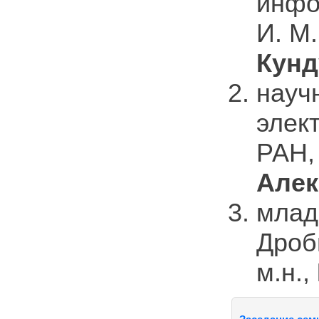
инфо
И. М.
Кунд
науч
элек
РАН, 
Алек
млад
Дроб
м.н.,