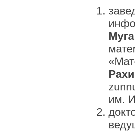
заве
инфо
Муга
мате
«Мат
Рахи
zunn
им. И
докт
веду