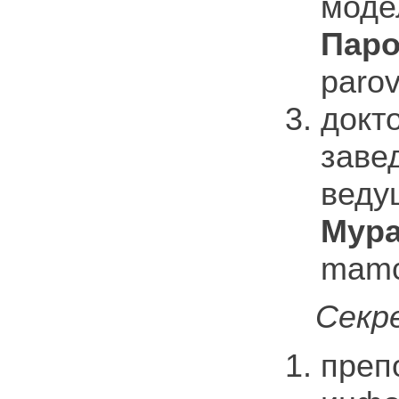
моде
Паро
parov
докт
заве
веду
Мура
mamc
Секр
преп