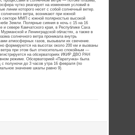
с процессами в солнечном ветре — потоке плазмы,
осфера чутко реагирует на изменения условий в
ые линии которого несет с собой солнечный ветер.
 солнечного ветра, возникают при южной
ь в секторе ММП с южной полярностью высокой
небе Земли. Полярные сияния в ночь с 15 на 16
е и севере Камчатского края, в Республике Саха
, Мурманской и Ленинградской областях, а также в
лазма солнечного ветра проникала внутрь
лами атмосферных газов, вызывали их свечение.
но формируются на высотах около 200 км и вызваны
о ветра при этом был относительно спокойным —
 регистрируется на обсерваториях ИКИР ДВО РАН
рерывном режиме. Обсерваторией «Паратунка» была
 с полуночи до 3 часов утра 16 февраля (по
мальное значение шкалы равно 9).