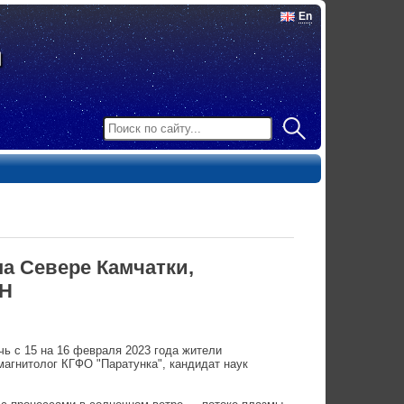
En
а Севере Камчатки,
АН
ь с 15 на 16 февраля 2023 года жители
агнитолог КГФО "Паратунка", кандидат наук