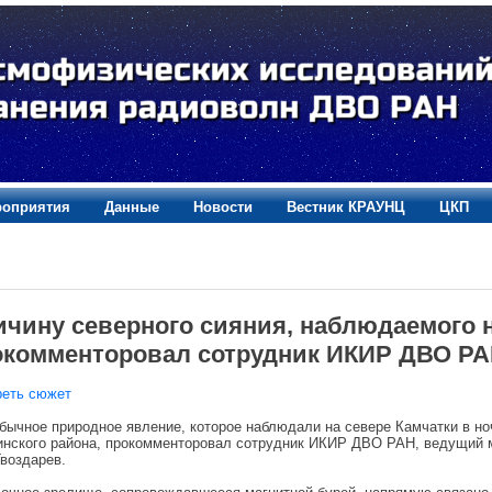
оприятия
Данные
Новости
Вестник КРАУНЦ
ЦКП
ичину северного сияния, наблюдаемого н
окомменторовал сотрудник ИКИР ДВО Р
реть сюжет
чное природное явление, которое наблюдали на севере Камчатки в ноч
нского района, прокомменторовал сотрудник ИКИР ДВО РАН, ведущий м
воздарев.