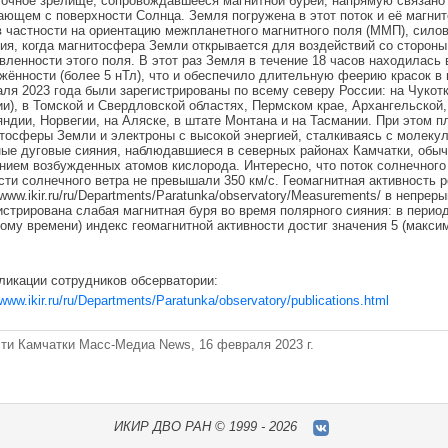
чное зрелище, сопровождавшееся магнитной бурей, напрямую связано 
ающем с поверхности Солнца. Земля погружена в этот поток и её магнит
в частности на ориентацию межпланетного магнитного поля (ММП), силов
ия, когда магнитосфера Земли открывается для воздействий со стороны
вленности этого поля. В этот раз Земля в течение 18 часов находилас
жённости (более 5 нТл), что и обеспечило длительную феерию красок в 
ля 2023 года были зарегистрированы по всему северу России: на Чукотк
ии), в Томской и Свердловской областях, Пермском крае, Архангельской
ндии, Норвегии, на Аляске, в штате Монтана и на Тасмании. При этом п
тосферы Земли и электроны с высокой энергией, сталкиваясь с молеку
ые дуговые сияния, наблюдавшиеся в северных районах Камчатки, обыч
нием возбужденных атомов кислорода. Интересно, что поток солнечног
сти солнечного ветра не превышали 350 км/с. Геомагнитная активность
//www.ikir.ru/ru/Departments/Paratunka/observatory/Measurements/ в неп
истрирована слабая магнитная буря во время полярного сияния: в период
ому времени) индекс геомагнитной активности достиг значения 5 (макси
кации сотрудников обсерватории:
/www.ikir.ru/ru/Departments/Paratunka/observatory/publications.html
ти Камчатки Масс-Медиа News, 16 февраля 2023 г.
ИКИР
ДВО РАН ©
1999 - 2026