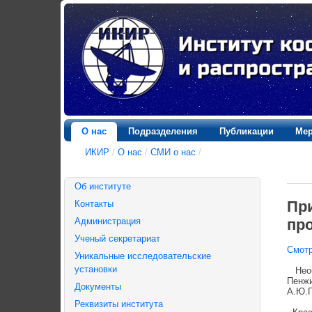
О нас
Подразделения
Публикации
Мер
ИКИР
/
О нас
/
СМИ о нас
/
Об институте
Пр
Контакты
пр
Администрация
Ученый секретариат
Смот
Уникальные исследовательские
установки
Необы
Пенжи
Документы
А.Ю.Г
Реквизиты института