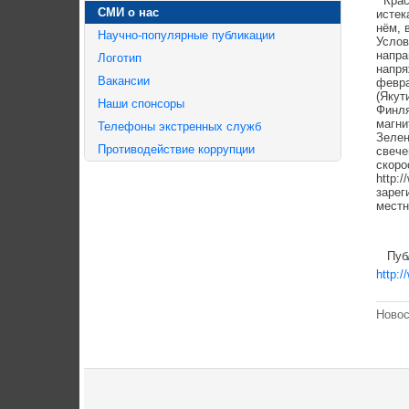
Красо
СМИ о нас
истек
нём, 
Научно-популярные публикации
Услов
напра
Логотип
напря
Вакансии
февра
(Якут
Наши спонсоры
Финля
магни
Телефоны экстренных служб
Зелен
Противодействие коррупции
свече
скоро
http:
зарег
местн
Публи
http:/
Новос