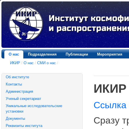
О нас
Подразделения
Публикации
Мероприятия
ИКИР
/
О нас
/
СМИ о нас
/
Об институте
ИКИР
Контакты
Администрация
Ученый секретариат
Ссылка 
Уникальные исследовательские
установки
Сразу т
Документы
Реквизиты института