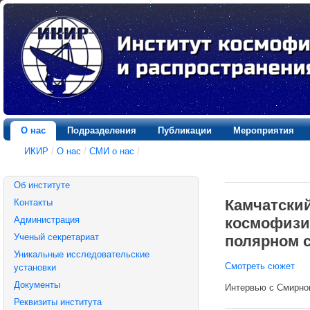
О нас
Подразделения
Публикации
Мероприятия
ИКИР
/
О нас
/
СМИ о нас
/
Об институте
Камчатски
Контакты
космофизик
Администрация
Ученый секретариат
полярном 
Уникальные исследовательские
Смотреть сюжет
установки
Документы
Интервью с Смирно
Реквизиты института