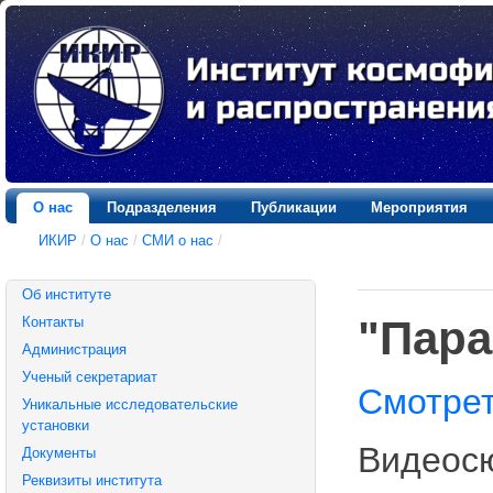
О нас
Подразделения
Публикации
Мероприятия
ИКИР
/
О нас
/
СМИ о нас
/
Об институте
"Пара
Контакты
Администрация
Ученый секретариат
Смотре
Уникальные исследовательские
установки
Видеос
Документы
Реквизиты института