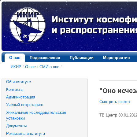
О нас
Подразделения
Публикации
Мероприятия
ИКИР
/
О нас
/
СМИ о нас
/
Об институте
"Оно исчез
Контакты
Администрация
Смотреть сюжет
Ученый секретариат
Уникальные исследовательские
ТВ Центр 30.01.201
установки
Документы
Реквизиты института