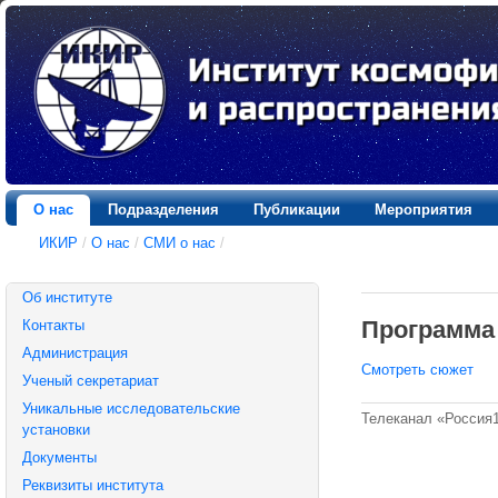
О нас
Подразделения
Публикации
Мероприятия
ИКИР
/
О нас
/
СМИ о нас
/
Об институте
Программа 
Контакты
Администрация
Смотреть сюжет
Ученый секретариат
Уникальные исследовательские
Телеканал «Россия1
установки
Документы
Реквизиты института