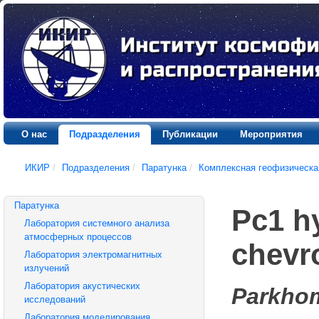
О нас
Подразделения
Публикации
Мероприятия
ИКИР
/
Подразделения
/
Паратунка
/
Комплексная геофизическа
Паратунка
Pc1 h
Лаборатория системного анализа
атмосферных процессов
chevr
Лаборатория электромагнитных
излучений
Лаборатория акустических
Parkhom
исследований
Лаборатория моделирования