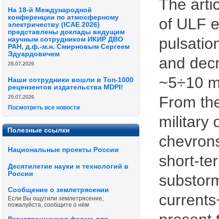
The arti
На 18-й Международной
конференции по атмосферному
of ULF e
электричеству (ICAE 2026)
представлены доклады ведущим
pulsatio
научным сотрудником ИКИР ДВО
РАН, д.ф.-м.н. Смирновым Сергеем
Эдуардовичем
and decr
28.07.2026
~5÷10 mi
Наши сотрудники вошли в Топ-1000
рецензентов издательства MDPI!
From the
20.07.2026
Посмотреть все новости
military
Полезные ссылки
chevrons
Национальные проекты России
short-te
Десятилетие науки и технологий в
России
substorm
Сообщение о землетрясении
currents
Если Вы ощутили землетрясение,
пожалуйста, сообщите о нём