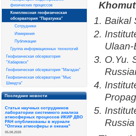
Khomuto
физических процессов
Комплексная геофизическая
Baikal 
обсерватория "Паратунка"
Сотрудники
Instit
Измерения
Публикации
Ulaan-
Группа информационных технологий
Геофизическая обсерватория
O.Yu. S
"Хабаровск"
Russia
Геофизическая обсерватория "Магадан"
Геофизическая обсерватория "Мыс
Instit
Шмидта"
Propag
Последние новости
Institu
Статьи научных сотрудников
лаборатории системного анализа
атмосферных процессов ИКИР ДВО
Russia
РАН опубликованы в журнале
"Оптика атмосферы и океана"
05.08.2026