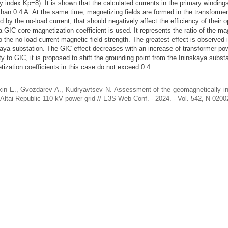
ty index Kp=8). It is shown that the calculated currents in the primary windi
han 0.4 A. At the same time, magnetizing fields are formed in the transforme
d by the no-load current, that should negatively affect the efficiency of their
a GIC core magnetization coefficient is used. It represents the ratio of the m
o the no-load current magnetic field strength. The greatest effect is observed 
aya substation. The GIC effect decreases with an increase of transformer po
ity to GIC, it is proposed to shift the grounding point from the Ininskaya sub
ization coefficients in this case do not exceed 0.4.
kin E., Gvozdarev A., Kudryavtsev N. Assessment of the geomagnetically in
 Altai Republic 110 kV power grid // E3S Web Conf. - 2024. - Vol. 542, N 0200