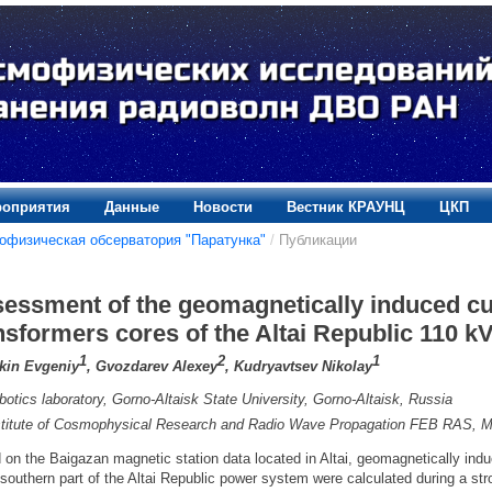
оприятия
Данные
Новости
Вестник КРАУНЦ
ЦКП
офизическая обсерватория "Паратунка"
/
Публикации
essment of the geomagnetically induced cu
nsformers cores of the Altai Republic 110 k
1
2
1
kin Evgeniy
, Gvozdarev Alexey
, Kudryavtsev Nikolay
botics laboratory, Gorno-Altaisk State University, Gorno-Altaisk, Russia
stitute of Cosmophysical Research and Radio Wave Propagation FEB RAS, Mi
on the Baigazan magnetic station data located in Altai, geomagnetically indu
 southern part of the Altai Republic power system were calculated during a s