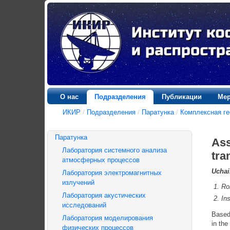
О нас
Подразделения
Публикации
Мер
ИКИР
/
Подразделения
/
Паратунка
/
Комплексная ге
Паратунка
Ass
Лаборатория системного анализа
tra
атмосферных процессов
Uchai
Лаборатория электромагнитных
излучений
Ro
Лаборатория акустических
In
исследований
Based 
Лаборатория моделирования
in the
физических процессов