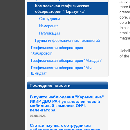
activi
Комплексная геофизическая
more t
обсерватория "Паратунка"
create
core, 
Сотрудники
core t
Измерения
Ininsk
stabil
Публикации
magnet
Группа информационных технологий
Геофизическая обсерватория
Uchai
"Хабаровск"
of the
Геофизическая обсерватория "Магадан"
Геофизическая обсерватория "Мыс
Шмидта"
Последние новости
В пункте наблюдения "Карымшина"
ИКИР ДВО РАН установлен новый
мобильный комплекс ОНЧ-
пеленгатора
07.08.2026
Статьи научных сотрудников
лаборатории системного анализа