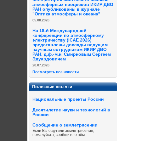
атмосферных процессов ИКИР ДВО
РАН опубликованы в журнале
"Оптика атмосферы и океана"
05.08.2026
На 18-й Международной
конференции по атмосферному
электричеству (ICAE 2026)
представлены доклады ведущим
научным сотрудником ИКИР ДВО
РАН, д.ф.-м.н. Смирновым Сергеем
Эдуардовичем
28.07.2026
Посмотреть все новости
Полезные ссылки
Национальные проекты России
Десятилетие науки и технологий в
России
Сообщение о землетрясении
Если Вы ощутили землетрясение,
пожалуйста, сообщите о нём