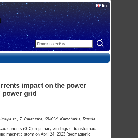
En
rrents impact on the power
V power grid
rnaya st., 7, Paratunka, 684034, Kamchatka, Russia
ced currents (GIC) in primary windings of transformers
trong magnetic storm on April 24, 2023 (geomagnetic