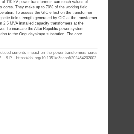
ngs of 110 kV power transformers can reach values of
rs cores. They make up to 70% of the working field
 operation. To assess the GIC effect on the transformer
agnetic field strength generated by GIС at the transformer
in 2.5 MVA installed capacity transformers at the
wer. To increase the Altai Republic power system
station to the Ongudayskaya substation. The core
duced currents impact on the power transformers cores
2. - 9 P. - https://doi.org/10.1051/e3sconf/202454202002