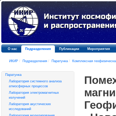
О нас
Подразделения
Публикации
Мероприятия
ИКИР
/
Подразделения
/
Паратунка
/
Комплексная геофизическа
Паратунка
Помех
Лаборатория системного анализа
атмосферных процессов
магни
Лаборатория электромагнитных
излучений
Геофи
Лаборатория акустических
исследований
Лаборатория моделирования