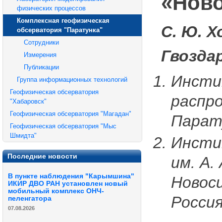
«Нов
физических процессов
Комплексная геофизическая
С. Ю. 
обсерватория "Паратунка"
Сотрудники
Гвозда
Измерения
Публикации
Инсти
Группа информационных технологий
Геофизическая обсерватория
распро
"Хабаровск"
Геофизическая обсерватория "Магадан"
Парату
Геофизическая обсерватория "Мыс
Шмидта"
Инсти
Последние новости
им. А.
В пункте наблюдения "Карымшина"
Новоси
ИКИР ДВО РАН установлен новый
мобильный комплекс ОНЧ-
Росси
пеленгатора
07.08.2026