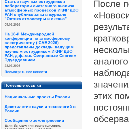
После п
Статьи научных сотрудников
лаборатории системного анализа
атмосферных процессов ИКИР ДВО
«Новоси
РАН опубликованы в журнале
"Оптика атмосферы и океана"
результ
05.08.2026
На 18-й Международной
кратков
конференции по атмосферному
электричеству (ICAE 2026)
несколь
представлены доклады ведущим
научным сотрудником ИКИР ДВО
РАН, д.ф.-м.н. Смирновым Сергеем
аналого
Эдуардовичем
28.07.2026
наблюда
Посмотреть все новости
значени
Полезные ссылки
этих по
Национальные проекты России
постоян
Десятилетие науки и технологий в
России
обсерва
Сообщение о землетрясении
Если Вы ощутили землетрясение,