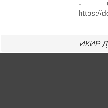
- C
https://
ИКИР
Д