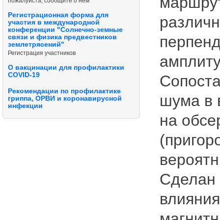
маршрут
пожалуйста, сообщите о нём
Регистрационная форма для
различн
участия в международной
конференции "Солнечно-земные
перпенд
связи и физика предвестников
землетрясений"
Регистрация участников
амплиту
О вакцинации для профилактики
COVID-19
Сопоста
Рекомендации по профилактике
шума в 
гриппа, ОРВИ и коронавирусной
инфекции
на обсе
(пригор
вероятн
Сделан 
влияния
магнитн