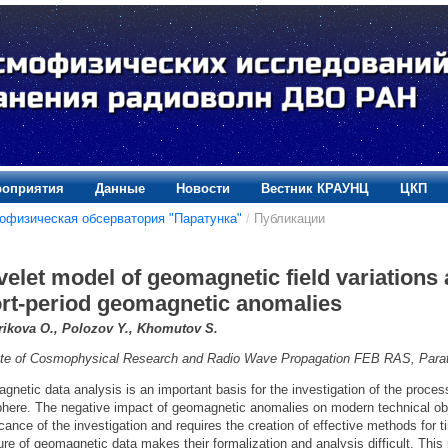
оприятия
Данные
Новости
Вестник КРАУНЦ
ЦКП
офизическая обсерватория "Паратунка"
/
Публикации
elet model of geomagnetic field variations a
rt-period geomagnetic anomalies
ikova O., Polozov Y., Khomutov S.
tute of Cosmophysical Research and Radio Wave Propagation FEB RAS, Para
netic data analysis is an important basis for the investigation of the proce
phere. The negative impact of geomagnetic anomalies on modern technical ob
icance of the investigation and requires the creation of effective methods for 
ure of geomagnetic data makes their formalization and analysis difficult. Thi