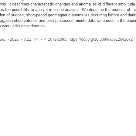
ions. It describes characteristic changes and anomalies of different amplitude
es the possibility to apply it in online analysis. We describe the process of mo
tion of sudden, short-period geomagnetic anomalies occurring before and dur
agadan observatories and post-processed minute data were used in the paper.
s was under consideration.
Sci. - 2022. - V.12, N4. - P. 2072-2093. https://doi.org/10.3390/app12042072