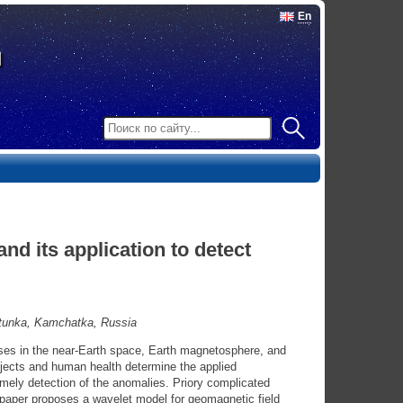
En
nd its application to detect
tunka, Kamchatka, Russia
sses in the near-Earth space, Earth magnetosphere, and
jects and human health determine the applied
timely detection of the anomalies. Priory complicated
s paper proposes a wavelet model for geomagnetic field