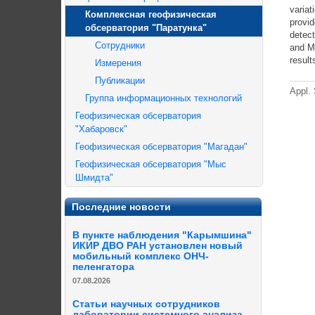
variat
Комплексная геофизическая
provid
обсерватория "Паратунка"
detec
Сотрудники
and M
result
Измерения
Публикации
Appl. 
Группа информационных технологий
Геофизическая обсерватория
"Хабаровск"
Геофизическая обсерватория "Магадан"
Геофизическая обсерватория "Мыс
Шмидта"
Последние новости
В пункте наблюдения "Карымшина"
ИКИР ДВО РАН установлен новый
мобильный комплекс ОНЧ-
пеленгатора
07.08.2026
Статьи научных сотрудников
лаборатории системного анализа