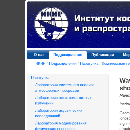
О нас
Подразделения
Публикации
Мер
ИКИР
/
Подразделения
/
Паратунка
/
Комплексная ге
Паратунка
Wav
Лаборатория системного анализа
sho
атмосферных процессов
Mandr
Лаборатория электромагнитных
излучений
Insti
Лаборатория акустических
Geomag
исследований
ionos
Лаборатория моделирования
signif
физических процессов
struct