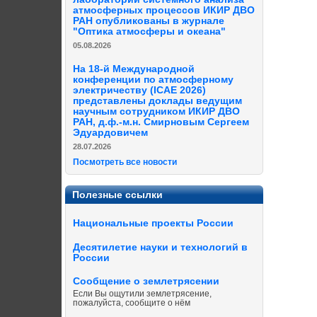
атмосферных процессов ИКИР ДВО
РАН опубликованы в журнале
"Оптика атмосферы и океана"
05.08.2026
На 18-й Международной
конференции по атмосферному
электричеству (ICAE 2026)
представлены доклады ведущим
научным сотрудником ИКИР ДВО
РАН, д.ф.-м.н. Смирновым Сергеем
Эдуардовичем
28.07.2026
Посмотреть все новости
Полезные ссылки
Национальные проекты России
Десятилетие науки и технологий в
России
Сообщение о землетрясении
Если Вы ощутили землетрясение,
пожалуйста, сообщите о нём