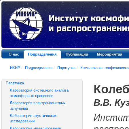
О нас
Подразделения
Публикации
Мероприятия
ИКИР
/
Подразделения
/
Паратунка
/
Комплексная геофизическа
Паратунка
Колеб
Лаборатория системного анализа
атмосферных процессов
В.В. Ку
Лаборатория электромагнитных
излучений
Инстит
Лаборатория акустических
исследований
распрос
Лаборатория моделирования