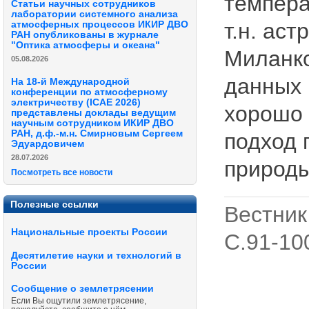
темпера
Статьи научных сотрудников
лаборатории системного анализа
т.н. ас
атмосферных процессов ИКИР ДВО
РАН опубликованы в журнале
"Оптика атмосферы и океана"
Миланко
05.08.2026
данных 
На 18-й Международной
конференции по атмосферному
электричеству (ICAE 2026)
хорошо 
представлены доклады ведущим
научным сотрудником ИКИР ДВО
РАН, д.ф.-м.н. Смирновым Сергеем
подход 
Эдуардовичем
28.07.2026
природы
Посмотреть все новости
Полезные ссылки
Вестник 
Национальные проекты России
C.91-10
Десятилетие науки и технологий в
России
Сообщение о землетрясении
Если Вы ощутили землетрясение,