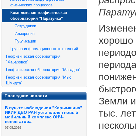
физических процессов
Паратун
Комплексная геофизическая
обсерватория "Паратунка"
Изменен
Сотрудники
Измерения
хорошо 
Публикации
Группа информационных технологий
периодо
Геофизическая обсерватория
периода
"Хабаровск"
Геофизическая обсерватория "Магадан"
понижен
Геофизическая обсерватория "Мыс
Шмидта"
быстрог
Последние новости
Земли и
В пункте наблюдения "Карымшина"
тыс. ле
ИКИР ДВО РАН установлен новый
мобильный комплекс ОНЧ-
пеленгатора
несколь
07.08.2026