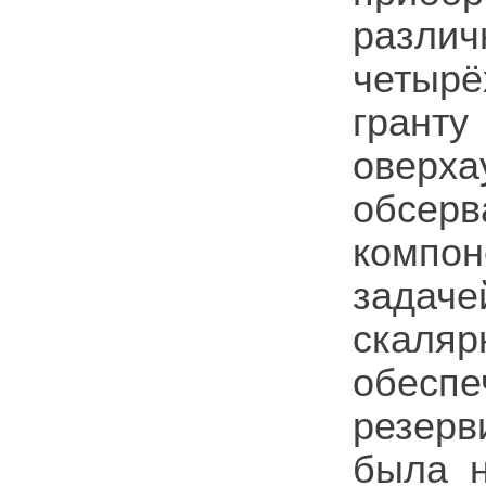
разли
четырё
гран
оверх
обсер
компо
задач
скаля
обеспе
резер
была н