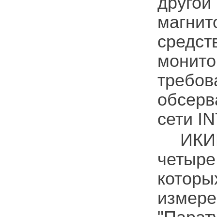
друго
магни
средст
монито
требов
обсер
сети
I
ИКИ
четыре
котор
измер