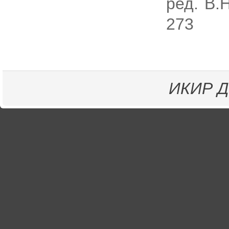
ред. В.
273
ИКИР
Д