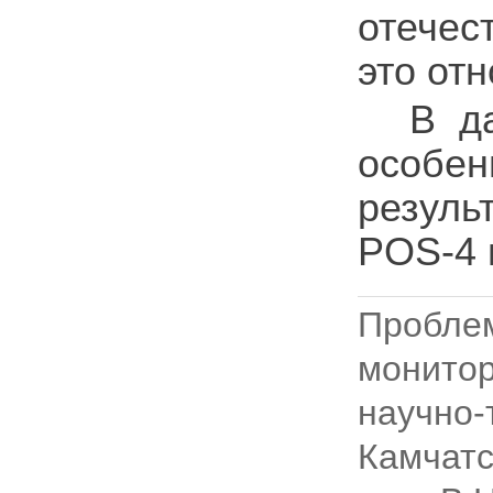
отечес
это от
В д
особе
резуль
POS-4
Пробл
монитор
научно
Камчатс