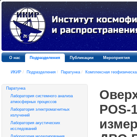
О нас
Подразделения
Публикации
Мероприятия
ИКИР
/
Подразделения
/
Паратунка
/
Комплексная геофизическа
Паратунка
Оверх
Лаборатория системного анализа
атмосферных процессов
POS-1
Лаборатория электромагнитных
излучений
измер
Лаборатория акустических
исследований
Лаборатория моделирования