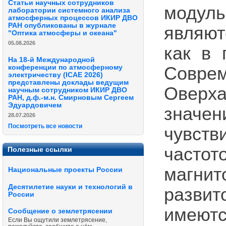
Статьи научных сотрудников
модул
лаборатории системного анализа
атмосферных процессов ИКИР ДВО
РАН опубликованы в журнале
являю
"Оптика атмосферы и океана"
05.08.2026
как в 
На 18-й Международной
Совре
конференции по атмосферному
электричеству (ICAE 2026)
представлены доклады ведущим
Оверха
научным сотрудником ИКИР ДВО
РАН, д.ф.-м.н. Смирновым Сергеем
Эдуардовичем
значе
28.07.2026
Посмотреть все новости
чувст
часто
Полезные ссылки
магни
Национальные проекты России
Десятилетие науки и технологий в
разви
России
имеютс
Сообщение о землетрясении
Если Вы ощутили землетрясение,