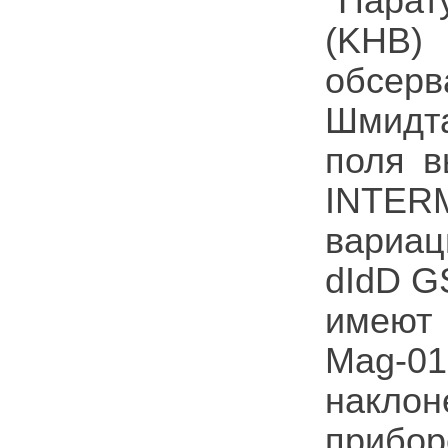
"Парат
(KHB)
обсер
Шмидт
поля в
INTE
вариа
dIdD 
имеют
Mag-
наклон
прибо