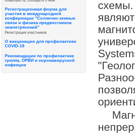
пожалуйста, сообщите о нём
схемы
Регистрационная форма для
являю
участия в международной
конференции "Солнечно-земные
связи и физика предвестников
магни
землетрясений"
Регистрация участников
универ
О вакцинации для профилактики
COVID-19
Sys
Рекомендации по профилактике
гриппа, ОРВИ и коронавирусной
"Геол
инфекции
Разноо
позво
ориент
Маг
непре