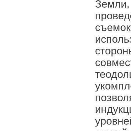
Земли,
прове
съемок
исполь
сторон
совме
теодо
укомп
позвол
индукц
уровн