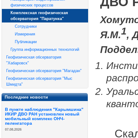
ДВО 
физических процессов
Комплексная геофизическая
Хомуто
обсерватория "Паратунка"
Сотрудники
1
Я.М.
, 
Измерения
Публикации
Поддел
Группа информационных технологий
Геофизическая обсерватория
Инсти
"Хабаровск"
Геофизическая обсерватория "Магадан"
распр
Геофизическая обсерватория "Мыс
Шмидта"
Ураль
Последние новости
квант
В пункте наблюдения "Карымшина"
ИКИР ДВО РАН установлен новый
мобильный комплекс ОНЧ-
пеленгатора
Ска
07.08.2026