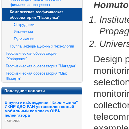
Homuto
физических процессов
Комплексная геофизическая
Instit
обсерватория "Паратунка"
Сотрудники
Propag
Измерения
Публикации
Univers
Группа информационных технологий
Геофизическая обсерватория
Design p
"Хабаровск"
Геофизическая обсерватория "Магадан"
monitori
Геофизическая обсерватория "Мыс
Шмидта"
selectio
Последние новости
monitori
collecti
В пункте наблюдения "Карымшина"
ИКИР ДВО РАН установлен новый
мобильный комплекс ОНЧ-
telecomm
пеленгатора
07.08.2026
examples