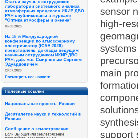
Статьи научных сотрудников
лаборатории системного анализа
sensor n
атмосферных процессов ИКИР ДВО
РАН опубликованы в журнале
"Оптика атмосферы и океана"
high-re
05.08.2026
geomagne
На 18-й Международной
конференции по атмосферному
systems 
электричеству (ICAE 2026)
представлены доклады ведущим
научным сотрудником ИКИР ДВО
precurso
РАН, д.ф.-м.н. Смирновым Сергеем
Эдуардовичем
main pro
28.07.2026
Посмотреть все новости
formatio
Полезные ссылки
componen
Национальные проекты России
solution
Десятилетие науки и технологий в
России
synthesi
Сообщение о землетрясении
support 
Если Вы ощутили землетрясение,