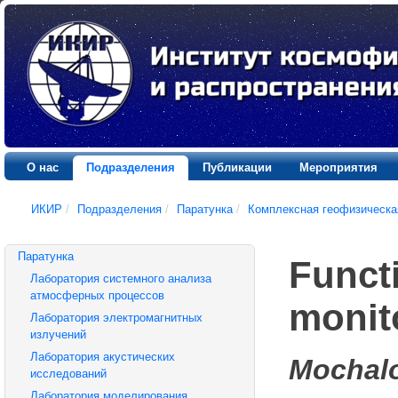
О нас
Подразделения
Публикации
Мероприятия
ИКИР
/
Подразделения
/
Паратунка
/
Комплексная геофизическа
Паратунка
Funct
Лаборатория системного анализа
атмосферных процессов
monit
Лаборатория электромагнитных
излучений
Лаборатория акустических
Mochalo
исследований
Лаборатория моделирования