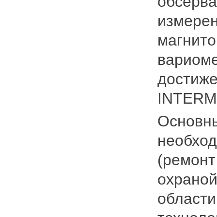
обсерва
измерен
магнито
вариоме
достиже
INTER
Основны
необход
(ремонт
охраной
области