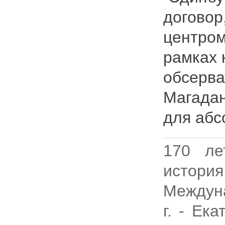
договор
центром
рамках 
обсерва
Магадан
для абс
170 ле
истор
Междуна
г. - Ек