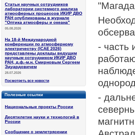
"Магада
Статьи научных сотрудников
лаборатории системного анализа
атмосферных процессов ИКИР ДВО
Необход
РАН опубликованы в журнале
"Оптика атмосферы и океана"
05.08.2026
обсерва
На 18-й Международной
- часть
конференции по атмосферному
электричеству (ICAE 2026)
представлены доклады ведущим
работаю
научным сотрудником ИКИР ДВО
РАН, д.ф.-м.н. Смирновым Сергеем
Эдуардовичем
наблюде
28.07.2026
однород
Посмотреть все новости
- дальн
Полезные ссылки
северн
Национальные проекты России
Десятилетие науки и технологий в
магнитн
России
Австрал
Сообщение о землетрясении