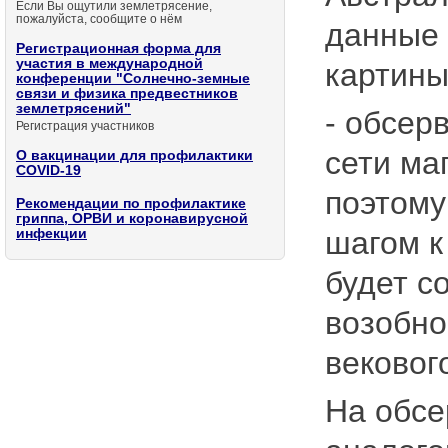
Если Вы ощутили землетрясение,
пожалуйста, сообщите о нём
данные 
Регистрационная форма для
участия в международной
картины
конференции "Солнечно-земные
связи и физика предвестников
землетрясений"
- обсер
Регистрация участников
сети ма
О вакцинации для профилактики
COVID-19
поэтому
Рекомендации по профилактике
гриппа, ОРВИ и коронавирусной
шагом к
инфекции
будет с
возобно
вековог
На обсе