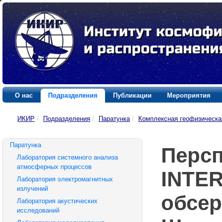
О нас
Подразделения
Публикации
Мероприятия
ИКИР
/
Подразделения
/
Паратунка
/
Комплексная геофизическа
Паратунка
Персп
Лаборатория системного анализа
атмосферных процессов
INTE
Лаборатория электромагнитных
излучений
обсер
Лаборатория акустических
исследований