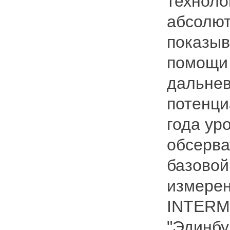
техноло
абсолют
показыв
помощи
дальнев
потенци
года ур
обсерва
базовой
измерен
INTER
"Эдинбу