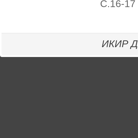
С.16-17
ИКИР
Д