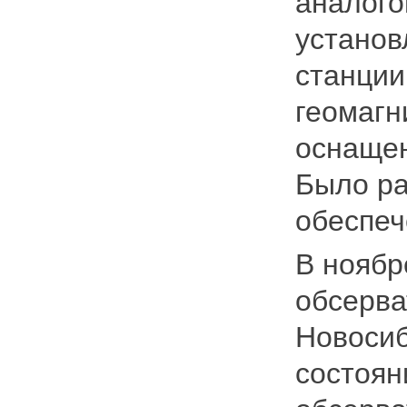
аналого
установ
станции
геомагн
оснаще
Было ра
обеспеч
В ноябр
обсерва
Новосиб
состоян