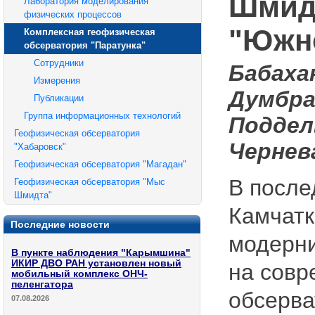
Шмидт
Лаборатория моделирования
физических процессов
"Южн
Комплексная геофизическая
обсерватория "Паратунка"
Сотрудники
Бабахан
Измерения
Думбрав
Публикации
Группа информационных технологий
Поддель
Геофизическая обсерватория
Чернева
"Хабаровск"
Геофизическая обсерватория "Магадан"
В после
Геофизическая обсерватория "Мыс
Шмидта"
Камчатк
Последние новости
модерни
В пункте наблюдения "Карымшина"
ИКИР ДВО РАН установлен новый
на совр
мобильный комплекс ОНЧ-
пеленгатора
обсерва
07.08.2026