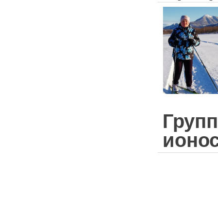
Груп
ионо