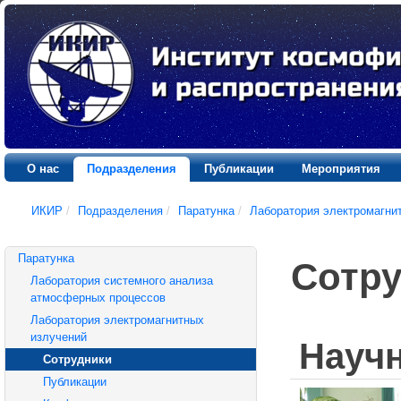
О нас
Подразделения
Публикации
Мероприятия
ИКИР
/
Подразделения
/
Паратунка
/
Лаборатория электромагни
Паратунка
Сотру
Лаборатория системного анализа
атмосферных процессов
Лаборатория электромагнитных
излучений
Науч
Сотрудники
Публикации