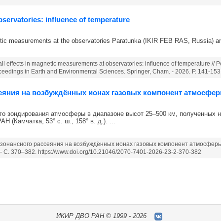
servatories: influence of temperature
etic measurements at the observatories Paratunka (IKIR FEB RAS, Russia) an
l effects in magnetic measurements at observatories: influence of temperature // Po
eedings in Earth and Environmental Sciences. Springer, Cham. - 2026. P. 141-153
сеяния на возбуждённых ионах газовых компонент атмосфе
о зондирования атмосферы в диапазоне высот 25–500 км, полученных н
(Камчатка, 53° с. ш., 158° в. д.). ...
резонансного рассеяния на возбуждённых ионах газовых компонент атмосфер
 - С. 370–382. https://www.doi.org/10.21046/2070-7401-2026-23-2-370-382
ИКИР
ДВО РАН ©
1999 - 2026