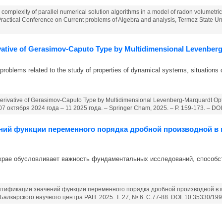
d complexity of parallel numerical solution algorithms in a model of radon volumetric ac
ic-Practical Conference on Current problems of Algebra and analysis, Termez State 
rivative of Gerasimov-Caputo Type by Multidimensional Levenbe
oblems related to the study of properties of dynamical systems, situations 
l Derivative of Gerasimov-Caputo Type by Multidimensional Levenberg-Marquardt O
7 октября 2024 года – 11 2025 года. – Springer Cham, 2025. – P. 159-173. – D
ений функции переменного порядка дробной производной в
 крае обусловливает важность фундаментальных исследований, способ
дентификации значений функции переменного порядка дробной производной 
лкарского научного центра РАН. 2025. Т. 27, № 6. С.77-88. DOI: 10.35330/19