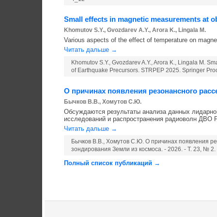
Small effects in magnetic measurements at ob
Khomutov S.Y., Gvozdarev A.Y., Arora K., Lingala M.
Various aspects of the effect of temperature on magn
Читать дальше →
Khomutov S.Y., Gvozdarev A.Y., Arora K., Lingala M. Smal
of Earthquake Precursors. STRPEP 2025. Springer Proc
О причинах появления резонансного рас
Бычков В.В., Хомутов С.Ю.
Обсуждаются результаты анализа данных лидарног
исследований и распространения радиоволн ДВО РАН 
Читать дальше →
Бычков В.В., Хомутов С.Ю. О причинах появления 
зондирования Земли из космоса. - 2026. - Т. 23, № 2.
Полный список публикаций →