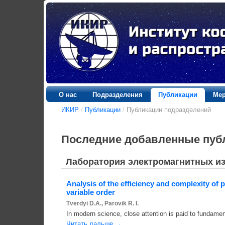
О нас
Подразделения
Публикации
Мер
ИКИР
/
Публикации
/
Публикации подразделений
Последние добавленные пуб
Лаборатория электромагнитных и
Analysis of the efficiency and complexity of p
variable order
Tverdyi D.A., Parovik R. I.
In modern science, close attention is paid to fundament
Читать дальше →