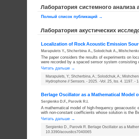
Лаборатория системного анализа
Полный список публикаций →
Лаборатория акустических исслед
Localization of Rock Acoustic Emission So
Marapulets Y., Shcherbina A., Solodchuk A., Mishchenk
The paper considers the results of experiments on loc
were recorded by a spaced sensor system consisting o
Читать дальше →
Marapulets, Y.; Shcherbina, A.; Solodchuk, A.; Mishc
Hydrophone // Sensors. - 2025. -Vol. 25, Iss. 4. 1197. 
Berlage Oscillator as a Mathematical Model 
Sergienko D.F., Parovik R.I.
A mathematical model of high-frequency geoacoustic emi
with non-constant coefficients whose solution is the 
Читать дальше →
Sergienko D., Parovik R. Berlage Oscillator as a Mathe
10.3390/acoustics7040065