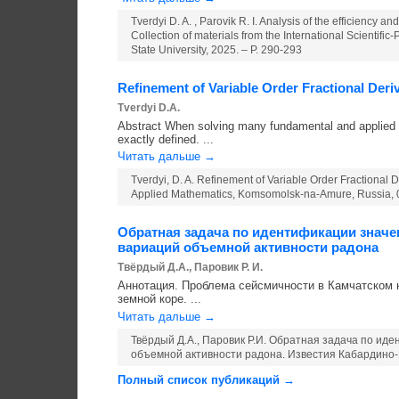
Tverdyi D. A. , Parovik R. I. Analysis of the efficiency an
Collection of materials from the International Scientif
State University, 2025. – P. 290-293
Refinement of Variable Order Fractional De
Tverdyi D.A.
Abstract When solving many fundamental and applied pr
exactly defined. ...
Читать дальше →
Tverdyi, D. A. Refinement of Variable Order Fractiona
Applied Mathematics, Komsomolsk-na-Amure, Russia, 0
Обратная задача по идентификации знач
вариаций объемной активности радона
Твёрдый Д.А., Паровик Р. И.
Аннотация. Проблема сейсмичности в Камчатском
земной коре. ...
Читать дальше →
Твёрдый Д.А., Паровик Р.И. Обратная задача по и
объемной активности радона. Известия Кабардино-Ба
Полный список публикаций →