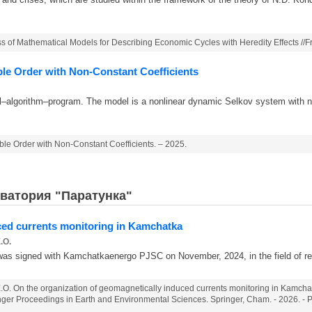
f Mathematical Models for Describing Economic Cycles with Heredity Effects //Fract
ble Order with Non-Constant Coefficients
l–algorithm–program. The model is a nonlinear dynamic Selkov system with non
ble Order with Non-Constant Coefficients. – 2025.
ватория "Паратунка"
ced currents monitoring in Kamchatka
.O.
was signed with Kamchatkaenergo PJSC on November, 2024, in the field of res
.O. On the organization of geomagnetically induced currents monitoring in Kamchatka
er Proceedings in Earth and Environmental Sciences. Springer, Cham. - 2026. - P.