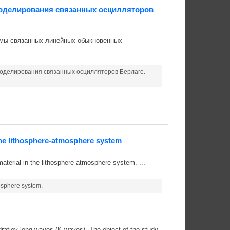
оделирования связанных осцилляторов
емы связанных линейных обыкновенных
моделирования связанных осцилляторов Берлаге.
 the lithosphere-atmosphere system
material in the lithosphere-atmosphere system. ...
mosphere system.
dratiev long waves (K-waves). The object of the study