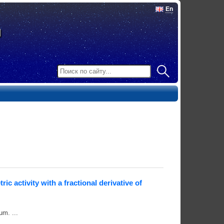
En
c activity with a fractional derivative of
um. ...