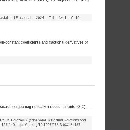
al and Fractional. – 2024. – Т. 9. – №. 1. – С. 19.
-constant coefficients and fractional derivatives of
earch on geomag-netically induced currents (GIC). ...
. In: Polozov, Y. (eds) Solar-Terrestrial Relations and
 127-140. https://doi.org/10.1007/978-3-032-21487-