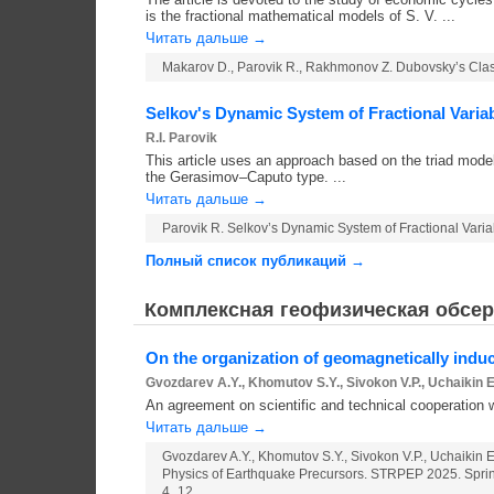
is the fractional mathematical models of S. V. ...
Читать дальше →
Makarov D., Parovik R., Rakhmonov Z. Dubovsky’s Class o
Selkov's Dynamic System of Fractional Varia
R.I. Parovik
This article uses an approach based on the triad mode
the Gerasimov–Caputo type. ...
Читать дальше →
Parovik R. Selkov’s Dynamic System of Fractional Varia
Полный список публикаций →
Комплексная геофизическая обсер
On the organization of geomagnetically indu
Gvozdarev A.Y., Khomutov S.Y., Sivokon V.P., Uchaikin E
An agreement on scientific and technical cooperation 
Читать дальше →
Gvozdarev A.Y., Khomutov S.Y., Sivokon V.P., Uchaikin E
Physics of Earthquake Precursors. STRPEP 2025. Spring
4_12