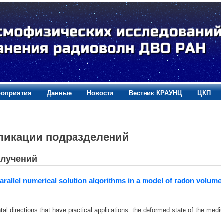
оприятия
Данные
Новости
Вестник КРАУНЦ
ЦКП
ликации подразделений
злучений
arallel numerical solution algorithms in a model of radon volumetri
al directions that have practical applications. the deformed state of the medi