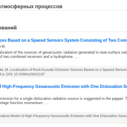
 атмосферных процессов
ований
urces Based on a Spaced Sensors System Consisting of Two Co
o M.
alization of the sources of geoacoustic radiation generated in near-surface s
f two combined receivers and a hydrophone. ...
henko, M. Localization of Rock Acoustic Emission Sources Based on a Spaced Sens
- 14 p. DOI: 10.3390/s25041197
of High-Frequency Geoacoustic Emission with One Dislocation 
ssion for a single dislocation radiation source is suggested in the papper. T
Berlage function momentum. ...
matical Model of High-Frequency Geoacoustic Emission with One Dislocation Source /