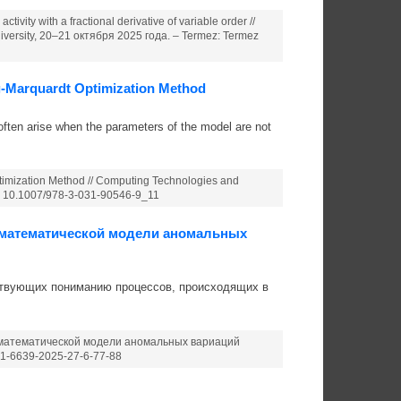
tivity with a fractional derivative of variable order //
University, 20–21 октября 2025 года. – Termez: Termez
rg-Marquardt Optimization Method
often arise when the parameters of the model are not
ptimization Method // Computing Technologies and
OI 10.1007/978-3-031-90546-9_11
 математической модели аномальных
ствующих пониманию процессов, происходящих в
в математической модели аномальных вариаций
91-6639-2025-27-6-77-88