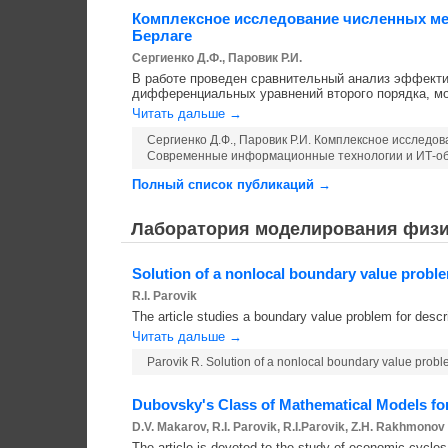
Комплексное исследование численных м
Берлаге
Сергиенко Д.Ф., Паровик Р.И.
В работе проведен сравнительный анализ эффекти
дифференциальных уравнений второго порядка, мо
Читать дальше →
Сергиенко Д.Ф., Паровик Р.И. Комплексное исслед
Современные информационные технологии и ИТ-образ
Полный список публикаций →
Лаборатория моделирования физи
Solution of a nonlocal boundary value proble
R.I. Parovik
The article studies a boundary value problem for descri
Читать дальше →
Parovik R. Solution of a nonlocal boundary value proble
Dubovsky's Class of Mathematical Models for
D.V. Makarov, R.I. Parovik, R.I.Parovik, Z.H. Rakhmonov
The article is devoted to the study of economic cycles