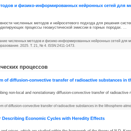
етодов и физико-информированных нейронных сетей для м
вности численных методов и нейросетевого подхода для решения сист
делирующих процессы геоакустической эмиссии в горных породах. ...
ование численных методов и физико-информированных нейронных сетей для 
ование. 2025. Т. 21, № 4. ISSN:2411-1473.
ческих процессов
m of diffusion-convective transfer of radioactive substances in
bing non-local and nonstationary diffusion-convective transfer of radioactive 
m of diffusion-convective transfer of radioactive substances in the lithosphere-at
 Describing Economic Cycles with Heredity Effects
 and crises, which are studied within the framework of the theory of N.D. Kon