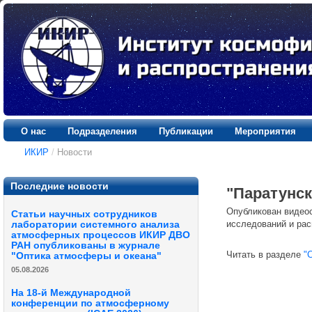
О нас
Подразделения
Публикации
Мероприятия
ИКИР
/
Новости
Последние новости
"Паратунск
Опубликован видеос
Статьи научных сотрудников
исследований и ра
лаборатории системного анализа
атмосферных процессов ИКИР ДВО
РАН опубликованы в журнале
Читать в разделе
"С
"Оптика атмосферы и океана"
05.08.2026
На 18-й Международной
конференции по атмосферному