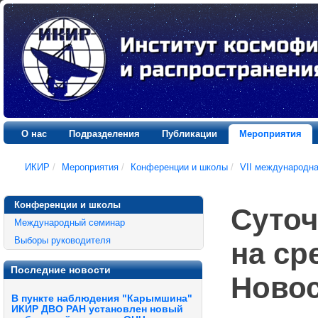
О нас
Подразделения
Публикации
Мероприятия
ИКИР
/
Мероприятия
/
Конференции и школы
/
VII международн
Конференции и школы
Суто
Международный семинар
Выборы руководителя
на ср
Последние новости
Новос
В пункте наблюдения "Карымшина"
ИКИР ДВО РАН установлен новый