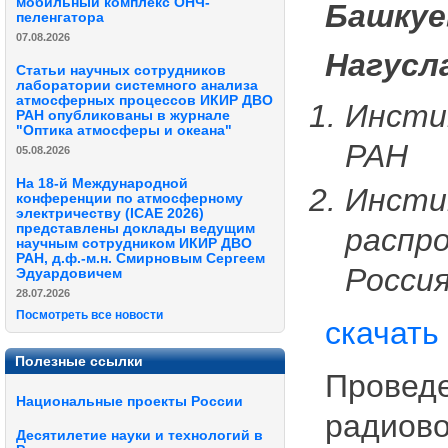
мобильный комплекс ОНЧ-
Башкуе
пеленгатора
07.08.2026
Нагусла
Статьи научных сотрудников
лаборатории системного анализа
атмосферных процессов ИКИР ДВО
Инсти
РАН опубликованы в журнале
"Оптика атмосферы и океана"
РАН
05.08.2026
На 18-й Международной
Инсти
конференции по атмосферному
электричеству (ICAE 2026)
представлены доклады ведущим
распр
научным сотрудником ИКИР ДВО
РАН, д.ф.-м.н. Смирновым Сергеем
Росси
Эдуардовичем
28.07.2026
Посмотреть все новости
скачать
Полезные ссылки
Проведе
Национальные проекты России
радиово
Десятилетие науки и технологий в