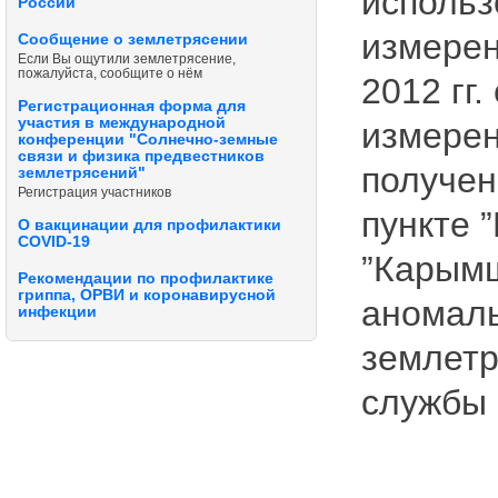
использ
России
измерен
Сообщение о землетрясении
Если Вы ощутили землетрясение,
пожалуйста, сообщите о нём
2012 гг
Регистрационная форма для
участия в международной
измерен
конференции "Солнечно-земные
связи и физика предвестников
получен
землетрясений"
Регистрация участников
пункте ”
О вакцинации для профилактики
COVID-19
”Карымш
Рекомендации по профилактике
гриппа, ОРВИ и коронавирусной
аномаль
инфекции
землетр
службы