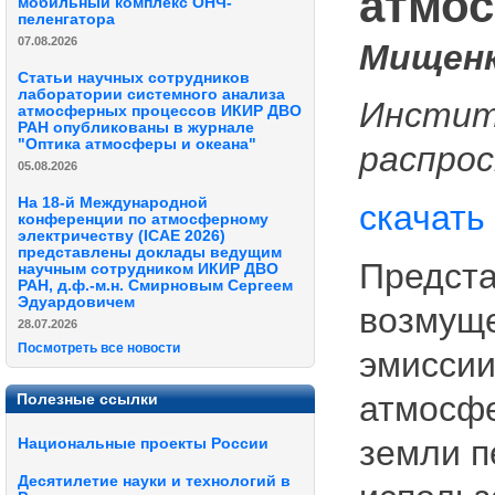
атмос
мобильный комплекс ОНЧ-
пеленгатора
07.08.2026
Мищенк
Статьи научных сотрудников
лаборатории системного анализа
Инстит
атмосферных процессов ИКИР ДВО
РАН опубликованы в журнале
"Оптика атмосферы и океана"
распро
05.08.2026
На 18-й Международной
скачать
конференции по атмосферному
электричеству (ICAE 2026)
представлены доклады ведущим
Предста
научным сотрудником ИКИР ДВО
РАН, д.ф.-м.н. Смирновым Сергеем
Эдуардовичем
возмуще
28.07.2026
Посмотреть все новости
эмиссии
атмосфе
Полезные ссылки
земли п
Национальные проекты России
Десятилетие науки и технологий в