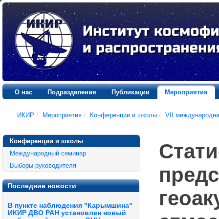
О нас
Подразделения
Публикации
Мероприятия
ИКИР
/
Мероприятия
/
Конференции и школы
/
VII международн
Конференции и школы
Стати
Международный семинар
Выборы руководителя
предс
Последние новости
геоак
В пункте наблюдения "Карымшина"
ИКИР ДВО РАН установлен новый