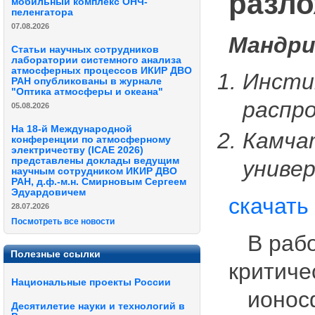
разло
мобильный комплекс ОНЧ-
пеленгатора
07.08.2026
Мандри
Статьи научных сотрудников
лаборатории системного анализа
атмосферных процессов ИКИР ДВО
Инсти
РАН опубликованы в журнале
"Оптика атмосферы и океана"
распр
05.08.2026
На 18-й Международной
Камча
конференции по атмосферному
электричеству (ICAE 2026)
представлены доклады ведущим
униве
научным сотрудником ИКИР ДВО
РАН, д.ф.-м.н. Смирновым Сергеем
Эдуардовичем
скачать
28.07.2026
Посмотреть все новости
В работ
Полезные ссылки
критиче
Национальные проекты России
ионосфе
Десятилетие науки и технологий в