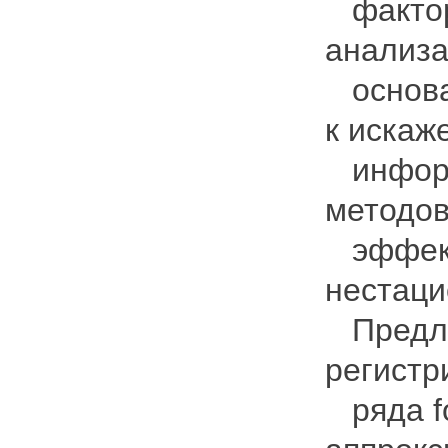
фактор
анализа
основан
к искаж
информа
методов
эффект
нестаци
Предла
регистр
ряда fo