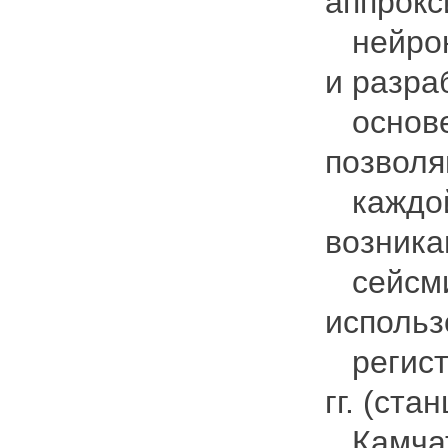
аппрок
нейрон
и разра
основе
позволя
каждой
возник
сейсмич
использ
регистр
гг. (ста
Камчатс