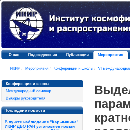
О нас
Подразделения
Публикации
Мероприятия
ИКИР
/
Мероприятия
/
Конференции и школы
/
VI международна
Конференции и школы
Выде
Международный семинар
Выборы руководителя
парам
Последние новости
кратн
В пункте наблюдения "Карымшина"
ИКИР ДВО РАН установлен новый