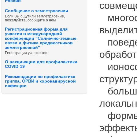
России
совмеще
Сообщение о землетрясении
многос
Если Вы ощутили землетрясение,
пожалуйста, сообщите о нём
выделит
Регистрационная форма для
участия в международной
конференции "Солнечно-земные
поведе
связи и физика предвестников
землетрясений"
обработ
Регистрация участников
О вакцинации для профилактики
ионосф
COVID-19
структу
Рекомендации по профилактике
гриппа, ОРВИ и коронавирусной
инфекции
большое
локальн
формы 
эффекты