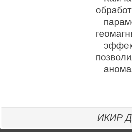
обрабо
парамет
геомагн
эффект
позволи
аномал
ИКИР
Д