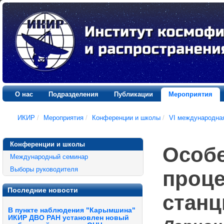
О нас
Подразделения
Публикации
Мероприятия
ИКИР
/
Мероприятия
/
Конференции и школы
/
VI международна
Конференции и школы
Особ
Международный семинар
Выборы руководителя
проце
Последние новости
стан
В пункте наблюдения "Карымшина"
ИКИР ДВО РАН установлен новый