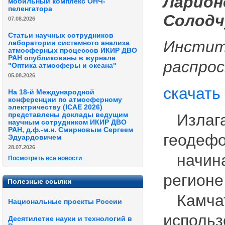
Ларионо
мобильный комплекс ОНЧ-
пеленгатора
Солодчу
07.08.2026
Статьи научных сотрудников
Инстит
лаборатории системного анализа
атмосферных процессов ИКИР ДВО
РАН опубликованы в журнале
распрос
"Оптика атмосферы и океана"
05.08.2026
скачать
На 18-й Международной
конференции по атмосферному
электричеству (ICAE 2026)
представлены доклады ведущим
Излага
научным сотрудником ИКИР ДВО
РАН, д.ф.-м.н. Смирновым Сергеем
геодефо
Эдуардовичем
28.07.2026
начиная
Посмотреть все новости
регионе
Полезные ссылки
Камчатк
Национальные проекты России
использ
Десятилетие науки и технологий в