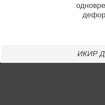
одновр
деформ
ИКИР
Д