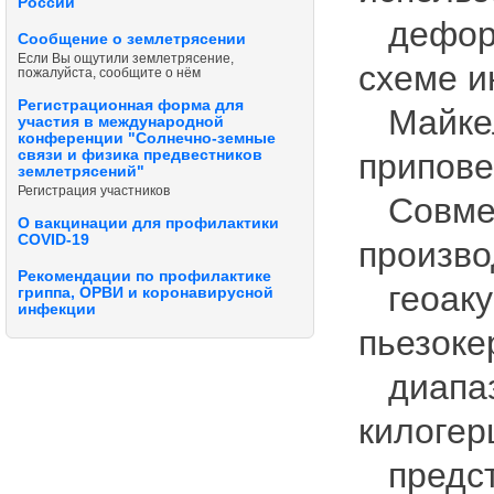
России
деформ
Сообщение о землетрясении
Если Вы ощутили землетрясение,
схеме 
пожалуйста, сообщите о нём
Регистрационная форма для
Майкел
участия в международной
конференции "Солнечно-земные
связи и физика предвестников
припове
землетрясений"
Регистрация участников
Совмес
О вакцинации для профилактики
COVID-19
произво
Рекомендации по профилактике
геоаку
гриппа, ОРВИ и коронавирусной
инфекции
пьезоке
диапазо
килогер
предст