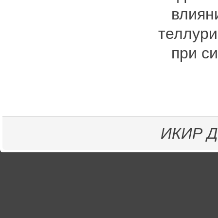
влияния
теллури
при сил
ИКИР
Д