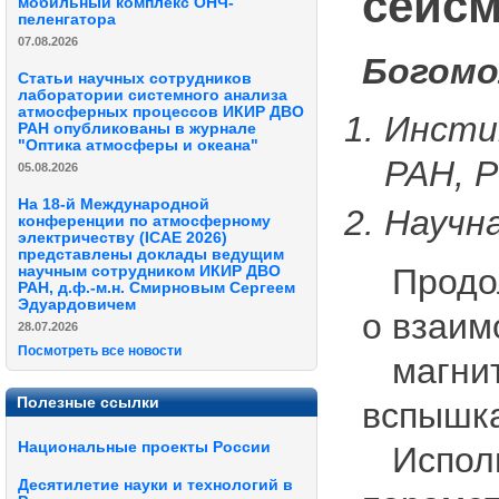
сейсм
мобильный комплекс ОНЧ-
пеленгатора
07.08.2026
Богомо
Статьи научных сотрудников
лаборатории системного анализа
атмосферных процессов ИКИР ДВО
Инсти
РАН опубликованы в журнале
"Оптика атмосферы и океана"
РАН, Р
05.08.2026
На 18-й Международной
Научна
конференции по атмосферному
электричеству (ICAE 2026)
представлены доклады ведущим
Продол
научным сотрудником ИКИР ДВО
РАН, д.ф.-м.н. Смирновым Сергеем
Эдуардовичем
о взаим
28.07.2026
Посмотреть все новости
магнит
Полезные ссылки
вспышка
Национальные проекты России
Исполь
Десятилетие науки и технологий в