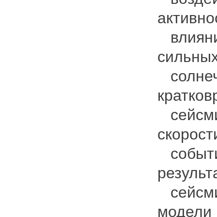
активно
влияния
сильных
солнечн
кратков
сейсми
скорост
событий
результ
сейсми
модели 