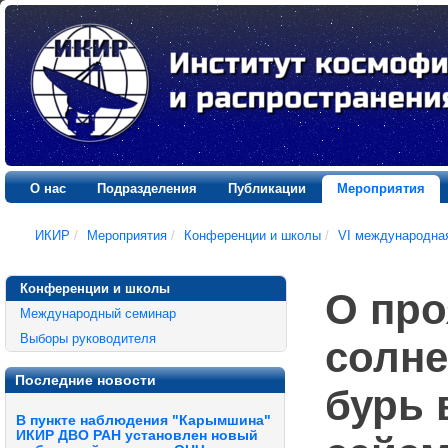
О нас
Подразделения
Публикации
Мероприятия
ИКИР
/
Мероприятия
/
Конференции и школы
/
VI международна
Конференции и школы
О пр
Международный семинар
Выборы руководителя
солне
Последние новости
бурь 
В пункте наблюдения "Карымшина"
ИКИР ДВО РАН установлен новый