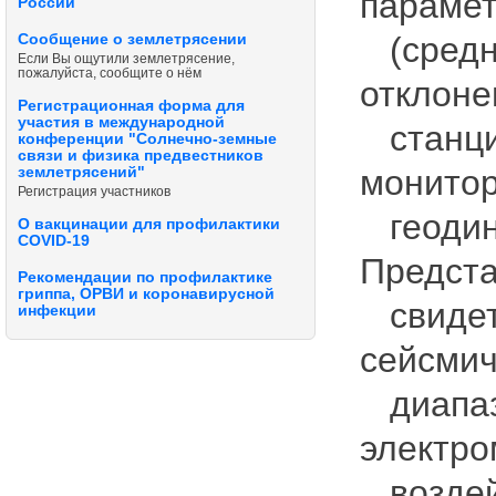
парамет
России
(средне
Сообщение о землетрясении
Если Вы ощутили землетрясение,
пожалуйста, сообщите о нём
отклоне
Регистрационная форма для
участия в международной
станци
конференции "Солнечно-земные
связи и физика предвестников
монитор
землетрясений"
Регистрация участников
геодина
О вакцинации для профилактики
COVID-19
Предста
Рекомендации по профилактике
гриппа, ОРВИ и коронавирусной
свидет
инфекции
сейсмич
диапазо
электр
воздейс