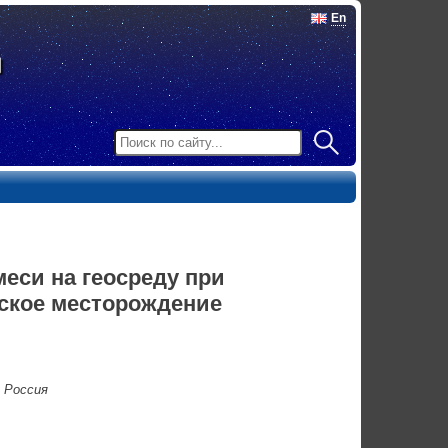
En
еси на геосреду при
ское месторождение
 Россия