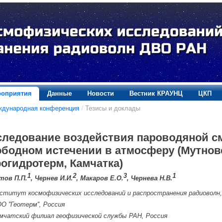
оприятия
Данные
Новости
Вестник КРАУНЦ
ЦКП
ждународная конференция
/
Тезисы и доклады
следование воздействия пароводяной см
ободном истечении в атмосферу (Мутнов
огидротерм, Камчатка)
1
2
3
1
тов П.П.
, Чернев И.И.
, Макаров Е.О.
, Чернева Н.В.
ститут космофизических исследований и распространения радиоволн,
О ''Геотерм'', Россия
мчатский филиал геофизической службы РАН, Россия