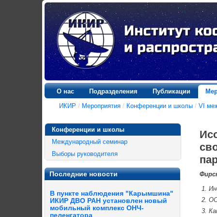
О нас
Подразделения
Публикации
Мер
ИКИР
/
Мероприятия
/
Конференции и школы
/
VI ме
Конференции и школы
Ис
Международный семинар
св
Выборы руководителя
пар
Последние новости
Фирс
Ин
В пункте наблюдения "Карымшина"
ОО
ИКИР ДВО РАН установлен новый
мобильный комплекс ОНЧ-
Ка
пеленгатора