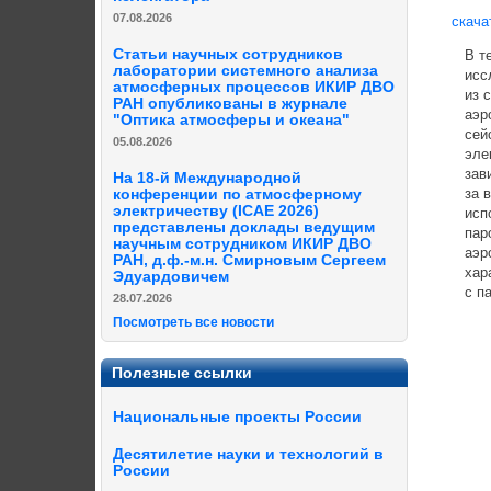
07.08.2026
скача
Статьи научных сотрудников
В теч
лаборатории системного анализа
иссле
атмосферных процессов ИКИР ДВО
из ск
РАН опубликованы в журнале
аэрод
"Оптика атмосферы и океана"
сейсм
05.08.2026
элект
завис
На 18-й Международной
за во
конференции по атмосферному
электричеству (ICAE 2026)
испол
представлены доклады ведущим
паров
научным сотрудником ИКИР ДВО
аэрод
РАН, д.ф.-м.н. Смирновым Сергеем
харак
Эдуардовичем
с па
28.07.2026
Посмотреть все новости
Полезные ссылки
Национальные проекты России
Десятилетие науки и технологий в
России