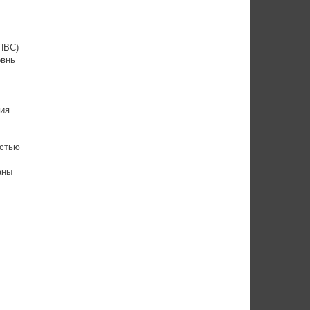
ПВС)
овнь
ния
остью
аны