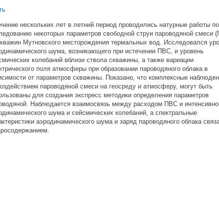
ть
ение нескольких лет в летний период проводились натурные работы по
дованию некоторых параметров свободной струи пароводяной смеси (
важин Мутновского месторождения термальных вод. Исследовался ур
инамического шума, возникающего при истечении ПВС, и уровень
ических колебаний вблизи ствола скважины, а также вариации
рического поля атмосферы при образовании пароводяного облака в
имости от параметров скважины. Показано, что комплексные наблюде
здействием пароводяной смеси на геосреду и атмосферу, могут быть
ьзованы для создания экспресс методики определения параметров
одяной. Наблюдается взаимосвязь между расходом ПВС и интенсивн
инамического шума и сейсмических колебаний, а спектральные
теристики аэродинамического шума и заряд пароводяного облака связ
росодержанием.