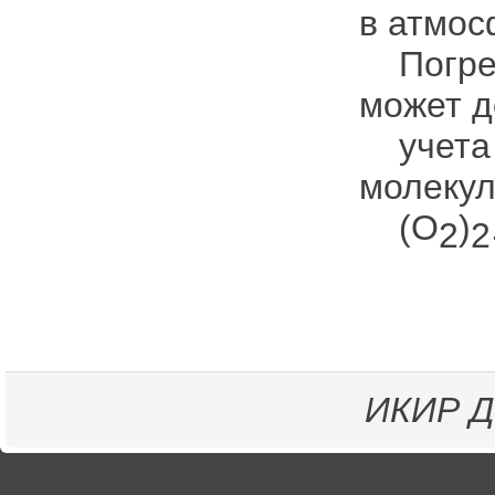
в атмос
Погреш
может д
учета 
молекул
(O
)
2
2
ИКИР
Д