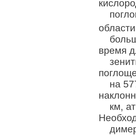
кислоро
погло
области
больших
время д
зенитны
поглоще
на 577 
наклонн
км, атм
Необход
димера