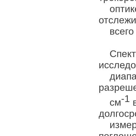
оптике,
отслежи
всего 
Спектр
исследо
диапазо
разреше
-1
см
долгоср
измере
поглоще