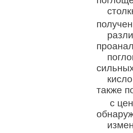
столкн
получен
различ
проанал
поглощ
сильных
кислоро
также п
с цент
обнаруж
изменч