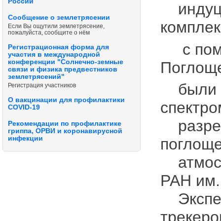
России
индуци
Сообщение о землетрясении
комплек
Если Вы ощутили землетрясение,
пожалуйста, сообщите о нём
с помо
Регистрационная форма для
участия в международной
конференции "Солнечно-земные
Поглощ
связи и физика предвестников
землетрясений"
были и
Регистрация участников
О вакцинации для профилактики
спектро
COVID-19
разреш
Рекомендации по профилактике
гриппа, ОРВИ и коронавирусной
инфекции
поглоще
атмосф
РАН им. 
Экспер
трекеро