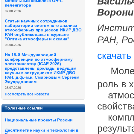
Васильч
мобильный комплекс ОНЧ-
пеленгатора
Воронин
07.08.2026
Статьи научных сотрудников
Инстит
лаборатории системного анализа
атмосферных процессов ИКИР ДВО
РАН опубликованы в журнале
РАН, Ро
"Оптика атмосферы и океана"
05.08.2026
скачать
На 18-й Международной
конференции по атмосферному
электричеству (ICAE 2026)
Молеку
представлены доклады ведущим
научным сотрудником ИКИР ДВО
РАН, д.ф.-м.н. Смирновым Сергеем
роль в 
Эдуардовичем
28.07.2026
атмосфе
Посмотреть все новости
свойств
Полезные ссылки
комплек
Национальные проекты России
результ
Десятилетие науки и технологий в