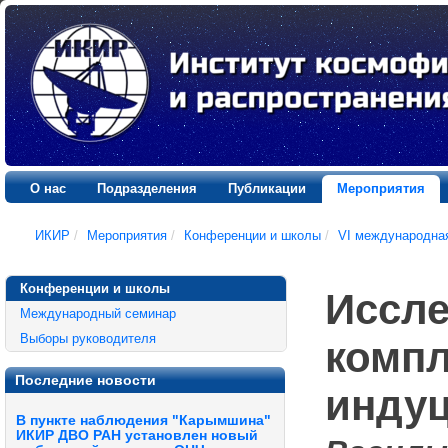
О нас
Подразделения
Публикации
Мероприятия
ИКИР
/
Мероприятия
/
Конференции и школы
/
VI международна
Конференции и школы
Иссл
Международный семинар
Выборы руководителя
компл
Последние новости
инду
В пункте наблюдения "Карымшина"
ИКИР ДВО РАН установлен новый