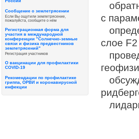
России
обратно
Сообщение о землетрясении
с парам
Если Вы ощутили землетрясение,
пожалуйста, сообщите о нём
опреде
Регистрационная форма для
участия в международной
конференции "Солнечно-земные
слое F2
связи и физика предвестников
землетрясений"
провед
Регистрация участников
О вакцинации для профилактики
геофизи
COVID-19
обсужда
Рекомендации по профилактике
гриппа, ОРВИ и коронавирусной
инфекции
ридберг
лидарн