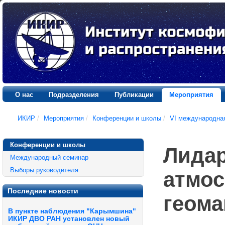
О нас
Подразделения
Публикации
Мероприятия
ИКИР
/
Мероприятия
/
Конференции и школы
/
VI международна
Конференции и школы
Лидар
Международный семинар
Выборы руководителя
атмос
Последние новости
геома
В пункте наблюдения "Карымшина"
ИКИР ДВО РАН установлен новый