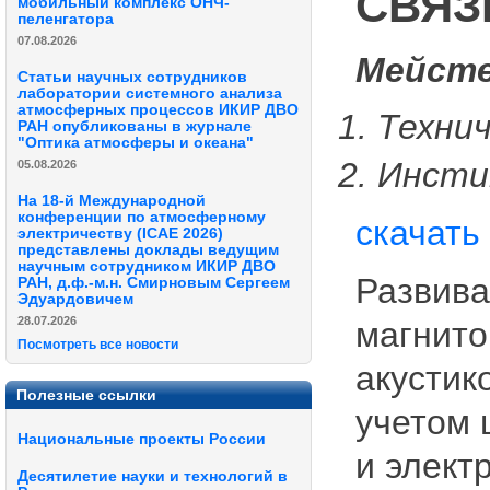
СВЯЗ
мобильный комплекс ОНЧ-
пеленгатора
07.08.2026
Мейсте
Статьи научных сотрудников
лаборатории системного анализа
атмосферных процессов ИКИР ДВО
Техни
РАН опубликованы в журнале
"Оптика атмосферы и океана"
Инсти
05.08.2026
На 18-й Международной
конференции по атмосферному
скачать
электричеству (ICAE 2026)
представлены доклады ведущим
научным сотрудником ИКИР ДВО
Развива
РАН, д.ф.-м.н. Смирновым Сергеем
Эдуардовичем
28.07.2026
магнито
Посмотреть все новости
акустик
Полезные ссылки
учетом 
Национальные проекты России
и элект
Десятилетие науки и технологий в