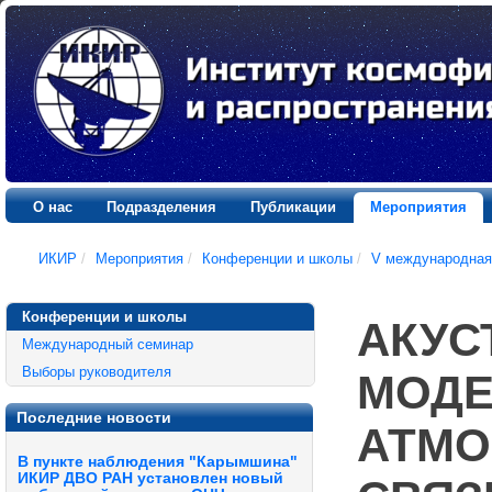
О нас
Подразделения
Публикации
Мероприятия
ИКИР
/
Мероприятия
/
Конференции и школы
/
V международная
Конференции и школы
АКУС
Международный семинар
Выборы руководителя
МОДЕ
Последние новости
АТМО
В пункте наблюдения "Карымшина"
ИКИР ДВО РАН установлен новый