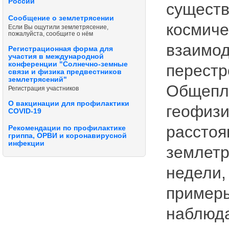
России
существ
Сообщение о землетрясении
космиче
Если Вы ощутили землетрясение,
пожалуйста, сообщите о нём
взаимод
Регистрационная форма для
участия в международной
конференции "Солнечно-земные
перестр
связи и физика предвестников
землетрясений"
Общепла
Регистрация участников
О вакцинации для профилактики
геофизи
COVID-19
расстоя
Рекомендации по профилактике
гриппа, ОРВИ и коронавирусной
инфекции
землетр
недели,
примеры
наблюда