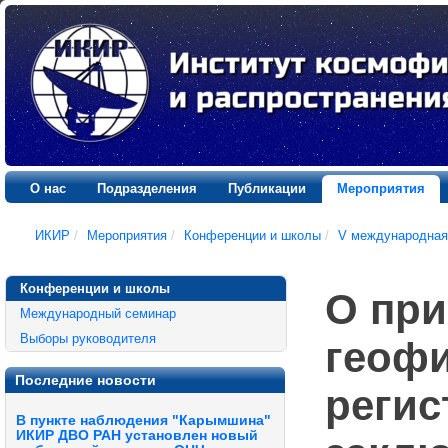
О нас
Подразделения
Публикации
Мероприятия
ИКИР
/
Мероприятия
/
Конференции и школы
/
V международная
Конференции и школы
О при
Международный семинар
Выборы руководителя
геофи
Последние новости
регис
В пункте наблюдения "Карымшина"
ИКИР ДВО РАН установлен новый