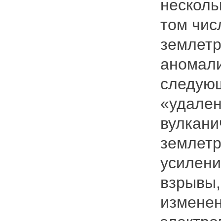
несколь
том чис
землетр
аномали
следующ
«удален
вулкани
землетр
усилени
взрывы,
изменен