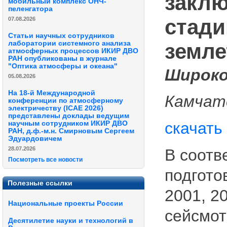
заклю
мобильный комплекс ОНЧ-
пеленгатора
стади
07.08.2026
Статьи научных сотрудников
земле
лаборатории системного анализа
атмосферных процессов ИКИР ДВО
РАН опубликованы в журнале
"Оптика атмосферы и океана"
Широков
05.08.2026
На 18-й Международной
Камчат
конференции по атмосферному
электричеству (ICAE 2026)
представлены доклады ведущим
скачать
научным сотрудником ИКИР ДВО
РАН, д.ф.-м.н. Смирновым Сергеем
Эдуардовичем
28.07.2026
В соотв
Посмотреть все новости
подгото
Полезные ссылки
2001, 2
Национальные проекты России
сейсмот
Десятилетие науки и технологий в