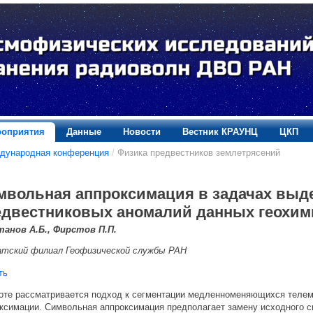
оприятия
Данные
Новости
Вестник КРАУНЦ
ЦКП
дународная конференция
/
Физика предвестников землетрясений
мвольная аппроксимация в задачах выде
едвестниковых аномалий данных геохим
танов А.Б., Фирстов П.П.
атский филиал Геофизической службы РАН
ть
оте рассматривается подход к сегментации медленноменяющихся телем
ксимации. Символьная аппроксимация предполагает замену исходного 