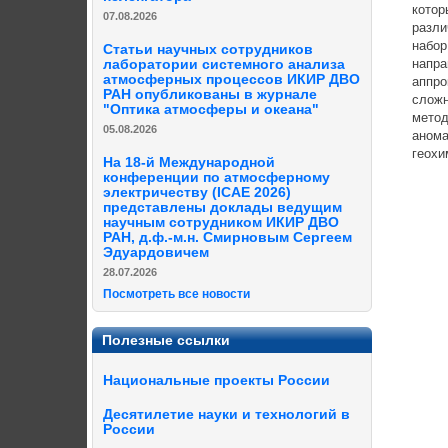
котор
07.08.2026
разли
набор
Статьи научных сотрудников
напра
лаборатории системного анализа
атмосферных процессов ИКИР ДВО
аппро
РАН опубликованы в журнале
сложн
"Оптика атмосферы и океана"
метод
05.08.2026
анома
геохи
На 18-й Международной
конференции по атмосферному
электричеству (ICAE 2026)
представлены доклады ведущим
научным сотрудником ИКИР ДВО
РАН, д.ф.-м.н. Смирновым Сергеем
Эдуардовичем
28.07.2026
Посмотреть все новости
Полезные ссылки
Национальные проекты России
Десятилетие науки и технологий в
России