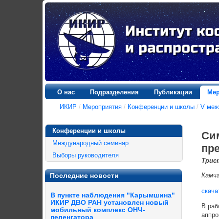
О нас
Подразделения
Публикации
Мер
ИКИР
/
Мероприятия
/
Конференции и школы
/
V меж
Конференции и школы
Си
Международный семинар
пр
Выборы руководителя
Трис
Последние новости
Камч
скача
В пункте наблюдения "Карымшина"
ИКИР ДВО РАН установлен новый
В раб
мобильный комплекс ОНЧ-
аппро
пеленгатора