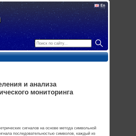
En
ления и анализа
ического мониторинга
етрических сигналов на основе метода символьной
сигнала последовательностью символов, каждый из