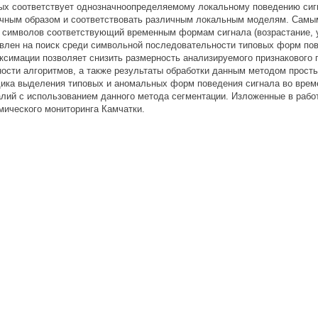
ых соответствует однозначноопределяемому локальному поведению сиг
чным образом и соответствовать различным локальным моделям. Самым
 символов соответствующий временным формам сигнала (возрастание, у
влен на поиск среди символьной последовательности типовых форм по
ксимации позволяет снизить размерность анализируемого признакового 
ости алгоритмов, а также результаты обработки данным методом просты
ика выделения типовых и аномальных форм поведения сигнала во време
лий с использованием данного метода сегментации. Изложенные в рабо
мического мониторинга Камчатки.