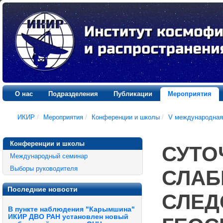
О нас
Подразделения
Публикации
Мероприятия
ИКИР
/
Мероприятия
/
Конференции и школы
/
V международная
Конференции и школы
СУТО
Международный семинар
Выборы руководителя
СЛАБ
Последние новости
СЛЕД
В пункте наблюдения "Карымшина"
ИКИР ДВО РАН установлен новый