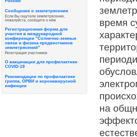
России
землетр
Сообщение о землетрясении
Если Вы ощутили землетрясение,
время с
пожалуйста, сообщите о нём
Регистрационная форма для
характе
участия в международной
конференции "Солнечно-земные
связи и физика предвестников
террито
землетрясений"
Регистрация участников
периоди
О вакцинации для профилактики
COVID-19
обуслов
Рекомендации по профилактике
электро
гриппа, ОРВИ и коронавирусной
инфекции
происхо
на общн
эффект
естеств