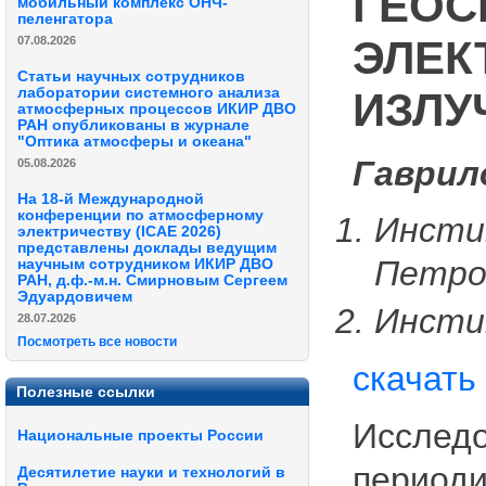
ГЕОС
мобильный комплекс ОНЧ-
пеленгатора
ЭЛЕК
07.08.2026
Статьи научных сотрудников
ИЗЛУ
лаборатории системного анализа
атмосферных процессов ИКИР ДВО
РАН опубликованы в журнале
"Оптика атмосферы и океана"
Гаврил
05.08.2026
На 18-й Международной
конференции по атмосферному
Инсти
электричеству (ICAE 2026)
представлены доклады ведущим
Петро
научным сотрудником ИКИР ДВО
РАН, д.ф.-м.н. Смирновым Сергеем
Эдуардовичем
Инсти
28.07.2026
Посмотреть все новости
скачать
Полезные ссылки
Исследо
Национальные проекты России
периоди
Десятилетие науки и технологий в