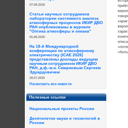
котор
07.08.2026
прибл
вероя
Статьи научных сотрудников
говор
лаборатории системного анализа
харак
атмосферных процессов ИКИР ДВО
вероя
РАН опубликованы в журнале
"Оптика атмосферы и океана"
харак
конеч
05.08.2026
описа
На 18-й Международной
«поте
конференции по атмосферному
«боль
электричеству (ICAE 2026)
представлены доклады ведущим
научным сотрудником ИКИР ДВО
РАН, д.ф.-м.н. Смирновым Сергеем
Эдуардовичем
28.07.2026
Посмотреть все новости
Полезные ссылки
Национальные проекты России
Десятилетие науки и технологий в
России