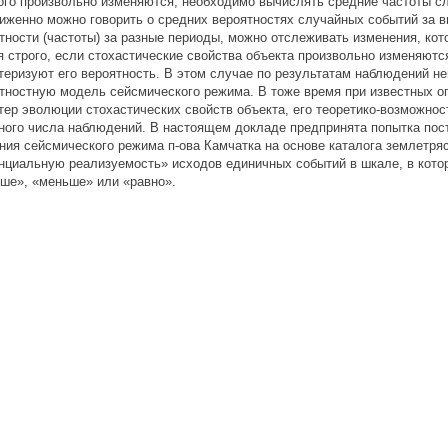
ого произвольно изменяются, необходимо вычислять средние частоты сл
иженно можно говорить о средних вероятностях случайных событий за 
тности (частоты) за разные периоды, можно отслеживать изменения, ко
я строго, если стохастические свойства объекта произвольно изменяютс
теризуют его вероятность. В этом случае по результатам наблюдений н
тностную модель сейсмического режима. В тоже время при известных о
тер эволюции стохастических свойств объекта, его теоретико-возможно
ного числа наблюдений. В настоящем докладе предпринята попытка пос
ния сейсмического режима п-ова Камчатка на основе каталога землетря
нциальную реализуемость» исходов единичных событий в шкале, в кото
ше», «меньше» или «равно».