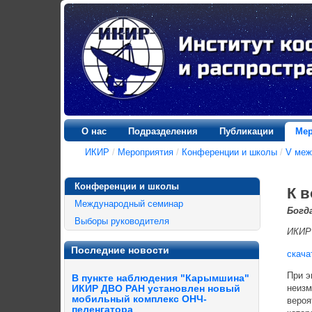
О нас
Подразделения
Публикации
Мер
ИКИР
/
Мероприятия
/
Конференции и школы
/
V меж
Конференции и школы
К 
Международный семинар
Богда
Выборы руководителя
ИКИР
Последние новости
скача
При э
В пункте наблюдения "Карымшина"
неизм
ИКИР ДВО РАН установлен новый
мобильный комплекс ОНЧ-
вероя
пеленгатора