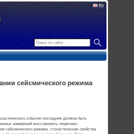
En
сании сейсмического режима
тохастического события последняя должна быть
венных измерений восстановить теоретико-
ия сейсмического режима, стохастические свойства