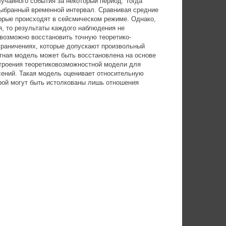
учайного события за некоторый период. Тогда
выбранный временной интервал. Сравнивая средние
торые происходят в сейсмическом режиме. Однако,
я, то результаты каждого наблюдения не
евозможно восстановить точную теоретико-
граничениях, которые допускают произвольный
стная модель может быть восстановлена на основе
троения теоретиковозможностной модели для
сений. Такая модель оценивает относительную
рой могут быть истолкованы лишь отношения