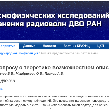
оприятия
Данные
Новости
Вестник КРАУНЦ
ЦКП
дународная конференция
/
Физика предвестников землетрясений
вопросу о теоретико-возможностном опи
нов В.В., Мандрикова О.В., Павлов А.В.
 ДВО РАН
ть
мпирическом построении теоретико-вероятностной модели некоторого с
енной за весь период наблюдений. Это позволяет на основе непосредст
тностную модель объекта. Чтобы использовать такой подход для описан