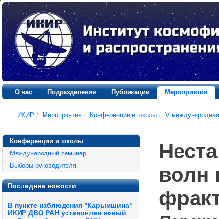
О нас
Подразделения
Публикации
Мероприятия
ИКИР
/
Мероприятия
/
Конференции и школы
/
V международная
Конференции и школы
Неста
Международный семинар
Выборы руководителя
волн 
Последние новости
фрак
В пункте наблюдения "Карымшина"
ИКИР ДВО РАН установлен новый