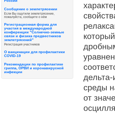
России
характе
Сообщение о землетрясении
свойств
Если Вы ощутили землетрясение,
пожалуйста, сообщите о нём
релакса
Регистрационная форма для
участия в международной
конференции "Солнечно-земные
который
связи и физика предвестников
землетрясений"
дробны
Регистрация участников
О вакцинации для профилактики
уравнен
COVID-19
соответ
Рекомендации по профилактике
гриппа, ОРВИ и коронавирусной
инфекции
дельта-
среды н
от знач
осцилля