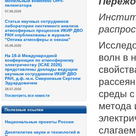
Пережо
мобильный комплекс ОНЧ-
пеленгатора
07.08.2026
Инстит
Статьи научных сотрудников
лаборатории системного анализа
распро
атмосферных процессов ИКИР ДВО
РАН опубликованы в журнале
"Оптика атмосферы и океана"
Исследо
05.08.2026
волн в 
На 18-й Международной
конференции по атмосферному
электричеству (ICAE 2026)
свойств
представлены доклады ведущим
научным сотрудником ИКИР ДВО
РАН, д.ф.-м.н. Смирновым Сергеем
рассеян
Эдуардовичем
28.07.2026
среды 
Посмотреть все новости
метода 
Полезные ссылки
электри
Национальные проекты России
слагаем
Десятилетие науки и технологий в