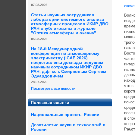
07.08.2026
скача
Статьи научных сотрудников
Волно
лаборатории системного анализа
возде
атмосферных процессов ИКИР ДВО
време
РАН опубликованы в журнале
нижне
"Оптика атмосферы и океана"
мощне
05.08.2026
тропо
накло
На 18-й Международной
Восто
конференции по атмосферному
электричеству (ICAE 2026)
часто
представлены доклады ведущим
интер
научным сотрудником ИКИР ДВО
являю
РАН, д.ф.-м.н. Смирновым Сергеем
данны
Эдуардовичем
наход
28.07.2026
что в
Посмотреть все новости
корот
средн
ионос
Полезные ссылки
средн
весен
Национальные проекты России
в спо
энерг
Десятилетие науки и технологий в
Работ
России