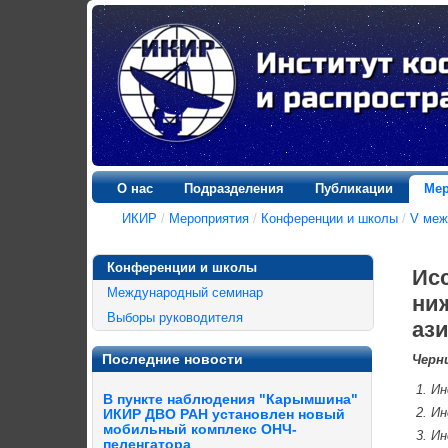
О нас
Подразделения
Публикации
Мер
ИКИР
/
Мероприятия
/
Конференции и школы
/
V меж
Конференции и школы
Ис
Международный семинар
ни
Выборы руководителя
аз
Последние новости
Черн
Ин
В пункте наблюдения "Карымшина"
Ин
ИКИР ДВО РАН установлен новый
мобильный комплекс ОНЧ-
Ин
пеленгатора