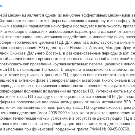
ть
вой механизм является одним из наиболее эффективных механизмов в
йствия нижних слоев атмосферы на верхнюю атмосферу и ионосферу Зе
нных вариаций параметров ионосферы исследуется возможность прояв
й атмосфере в вариациях ионосферных параметров в дальней от регион
йшего потенциального источника воздействия на ионосферу снизу рас
сфере - тропические циклоны (ТЦ). Для анализа используются данные 
нного зондирования (НЗ) вдоль трасс Норильск-Иркутск, Магадан-Иркутс
чной Сибири и Дальнего Востока, в равноденственные периоды (март, сент
тный анализ выявил временные интервалы с повышенной энергетикой ко
претировать как проявление крупномасштабных перемещающихся ионос
тся ВГВ с периодами 1-5 часов. В результате комплексного анализа ге
х, а также спутниковых данных о ТЦ, сделана попытка связать ряд вы
ящиеся в активной фазе в северо-западной акватории Тихого океана в 
 периоды активного тропического циклогенеза в осенние месяцы отмечае
копериодных волновых возмущений на трассах НЗ. Интенсивность наб
их точек трасс НЗ к западу от потенциальных источников ВГВ. Для ана
феры на прохождение волновых возмущений от одних источников ВГВ. 
их точек разнесенных по пространству трасс НЗ оценена скорость расп
него равноденствия (март 2005-2009 гг.) также отмечаются проявления
койных гелио-геомагнитных условиях и в отсутствие действующих ТЦ в с
етика этих волновых возмущений существенно ниже, чем для осенних се
а выполнена при финансовой поддержке гранта РФФИ № 09-05-00760.