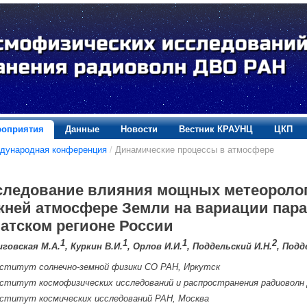
оприятия
Данные
Новости
Вестник КРАУНЦ
ЦКП
дународная конференция
/
Динамические процессы в атмосфере
следование влияния мощных метеороло
жней атмосфере Земли на вариации пар
иатском регионе России
1
1
1
2
иговская М.А.
, Куркин В.И.
, Орлов И.И.
, Поддельский И.Н.
, Подд
ститут солнечно-земной физики СО РАН, Иркутск
ститут космофизических исследований и распространения радиовол
ститут космических исследований РАН, Москва