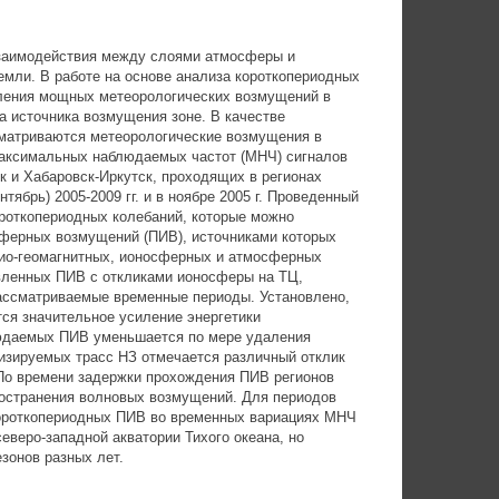
заимодействия между слоями атмосферы и
мли. В работе на основе анализа короткопериодных
ления мощных метеорологических возмущений в
а источника возмущения зоне. В качестве
сматриваются метеорологические возмущения в
максимальных наблюдаемых частот (МНЧ) сигналов
к и Хабаровск-Иркутск, проходящих в регионах
ябрь) 2005-2009 гг. и в ноябре 2005 г. Проведенный
роткопериодных колебаний, которые можно
ферных возмущений (ПИВ), источниками которых
лио-геомагнитных, ионосферных и атмосферных
явленных ПИВ с откликами ионосферы на ТЦ,
рассматриваемые временные периоды. Установлено,
тся значительное усиление энергетики
людаемых ПИВ уменьшается по мере удаления
лизируемых трасс НЗ отмечается различный отклик
По времени задержки прохождения ПИВ регионов
ространения волновых возмущений. Для периодов
 короткопериодных ПИВ во временных вариациях МНЧ
еверо-западной акватории Тихого океана, но
зонов разных лет.