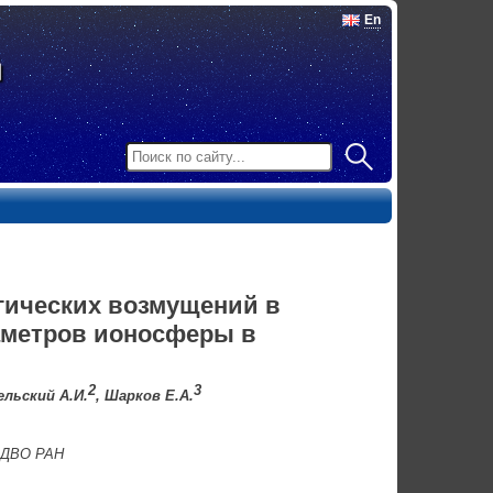
En
гических возмущений в
аметров ионосферы в
2
3
ельский А.И.
, Шарков Е.А.
н ДВО РАН