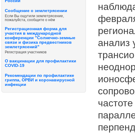
России
наблюда
Сообщение о землетрясении
февраля
Если Вы ощутили землетрясение,
пожалуйста, сообщите о нём
региона
Регистрационная форма для
участия в международной
конференции "Солнечно-земные
анализ 
связи и физика предвестников
землетрясений"
трансио
Регистрация участников
О вакцинации для профилактики
неоднор
COVID-19
Рекомендации по профилактике
ионосфе
гриппа, ОРВИ и коронавирусной
инфекции
сопрово
частоте
паралле
перпенд