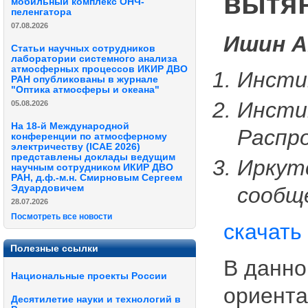
вытян
мобильный комплекс ОНЧ-
пеленгатора
07.08.2026
Ишин А.
Статьи научных сотрудников
лаборатории системного анализа
атмосферных процессов ИКИР ДВО
Инсти
РАН опубликованы в журнале
"Оптика атмосферы и океана"
Инсти
05.08.2026
На 18-й Международной
Распр
конференции по атмосферному
электричеству (ICAE 2026)
представлены доклады ведущим
Иркут
научным сотрудником ИКИР ДВО
РАН, д.ф.-м.н. Смирновым Сергеем
сообщ
Эдуардовичем
28.07.2026
Посмотреть все новости
скачать
Полезные ссылки
В данно
Национальные проекты России
ориента
Десятилетие науки и технологий в