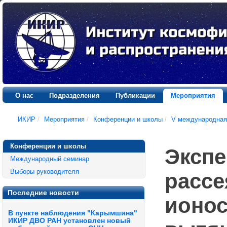
О нас
Подразделения
Публикации
Мероприятия
ИКИР
/
Мероприятия
/
Конференции и школы
/
V международная
Конференции и школы
Экспе
Международный семинар
Выборы руководителя
рассе
Последние новости
ионо
В пункте наблюдения "Карымшина"
ИКИР ДВО РАН установлен новый